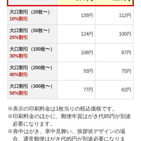
大口割引（20枚〜）
139円
112円
10%割引
大口割引（50枚〜）
124円
100円
20%割引
大口割引（100枚〜）
108円
87円
30%割引
大口割引（200枚〜）
93円
75円
40%割引
大口割引（300枚〜）
77円
62円
50%割引
※表示の印刷料金は1枚当りの税込価格です。
※印刷料金のほかに、郵便年賀はがき代85円が別途
必要になります。
※喪中はがき、寒中見舞い、挨拶状デザインの場
合、通常郵便はがき代85円が別途必要になりま