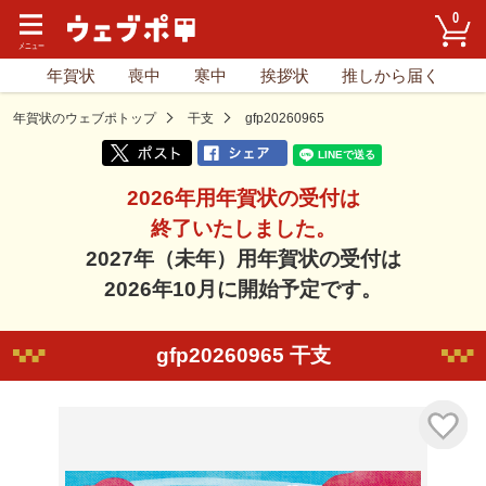
0
年賀状
喪中
寒中
挨拶状
推しから届く
年賀状のウェブポトップ
干支
gfp20260965
2026年用年賀状の受付は
終了いたしました。
2027年（未年）用年賀状の受付は
2026年10月に開始予定です。
gfp20260965 干支
気に入り