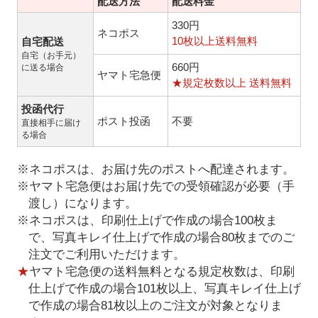
配送方法
配送料金
330円
ネコポス
10枚以上送料無料
自宅配送
自宅（お手元）
660円
に送る場合
ヤマト宅急便
★規定枚数以上 送料無料
投函代行
ポスト投函
不要
直接相手に届け
る場合
※ネコポスは、お届け先のポストへ配達されます。
※ヤマト宅急便はお届け先での受領確認が必要（手
渡し）になります。
※ネコポスは、印刷仕上げで作成の場合100枚ま
で、写真キレイ仕上げで作成の場合80枚までのご
注文でご利用いただけます。
★
ヤマト宅急便の送料無料となる規定枚数は、印刷
仕上げで作成の場合101枚以上、写真キレイ仕上げ
で作成の場合81枚以上のご注文が対象となりま