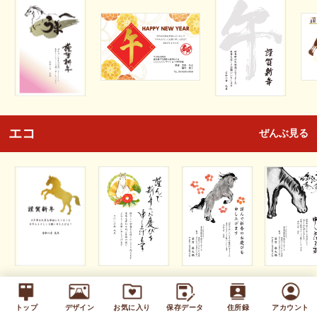
エコ
ぜんぶ見る
キッズ
ぜんぶ見る
トップ
デザイン
お気に入り
保存データ
住所録
アカウント