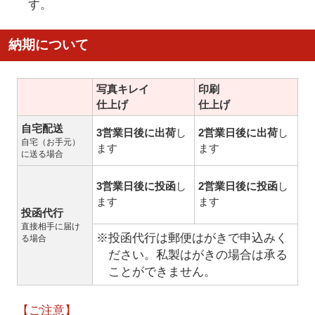
す。
納期について
写真キレイ
印刷
仕上げ
仕上げ
自宅配送
3営業日後に出荷
し
2営業日後に出荷
し
自宅（お手元）
ます
ます
に送る場合
3営業日後に投函
し
2営業日後に投函
し
ます
ます
投函代行
直接相手に届け
※投函代行は郵便はがきで申込みく
る場合
ださい。私製はがきの場合は承る
ことができません。
【ご注意】