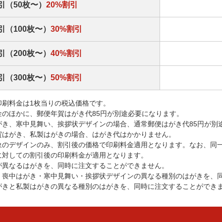
引（50枚〜）
20%割引
引（100枚〜）
30%割引
引（200枚〜）
40%割引
引（300枚〜）
50%割引
印刷料金は1枚当りの税込価格です。
金のほかに、郵便年賀はがき代85円が別途必要になります。
がき、寒中見舞い、挨拶状デザインの場合、通常郵便はがき代85円が別
賀はがき、私製はがきの場合、はがき代はかかりません。
象のデザインのみ、割引後の価格で印刷料金適用となります。なお、同
に対しての割引後の印刷料金が適用となります。
が異なるはがきを、同時に注文することができません。
・喪中はがき・寒中見舞い・挨拶状デザインの異なる種別のはがきを、
がきと私製はがきの異なる種別のはがきを、同時に注文することができ