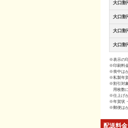
大口割
大口割
大口割
大口割
※表示の
※印刷料
※喪中は
※私製年
※割引対
用枚数
※仕上げ
※年賀状
※郵便は
配送料金