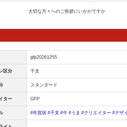
大切な方々へのご挨拶にいかがですか
gfp20261255
ン区分
干支
分
スタンダード
イター
GFP
ル
#年賀状
#干支
#午
#うま
#クリエイター
#デザ
ライト