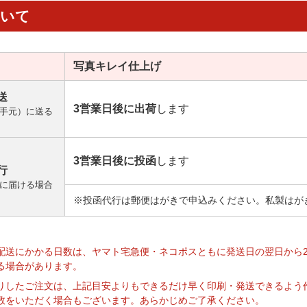
ついて
写真キレイ
仕上げ
送
3営業日後に出荷
します
手元）に送る
3営業日後に投函
します
行
に届ける場合
※投函代行は郵便はがきで申込みください。私製はが
】
配送にかかる日数は、ヤマト宅急便・ネコポスともに発送日の翌日から
る場合があります。
りしたご注文は、上記目安よりもできるだけ早く印刷・発送できるよう
数をいただく場合もございます。あらかじめご了承ください。