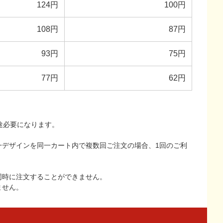
124円
100円
108円
87円
93円
75円
77円
62円
途必要になります。
一デザインを同一カート内で複数回ご注文の場合、1回のご利
同時に注文することができません。
ません。