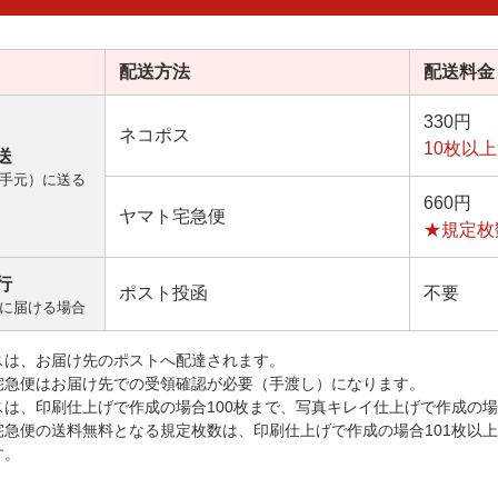
配送方法
配送料金
330円
ネコポス
10枚以
送
手元）に送る
660円
ヤマト宅急便
★規定枚
行
ポスト投函
不要
に届ける場合
スは、お届け先のポストへ配達されます。
宅急便はお届け先での受領確認が必要（手渡し）になります。
スは、印刷仕上げで作成の場合100枚まで、写真キレイ仕上げで作成の場
宅急便の送料無料となる規定枚数は、印刷仕上げで作成の場合101枚以
す。