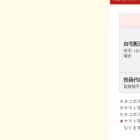
自宅配
自宅（お
場合
投函代
直接相手
※ネコポ
※ヤマト
※ネコポ
★
ヤマト
なりま