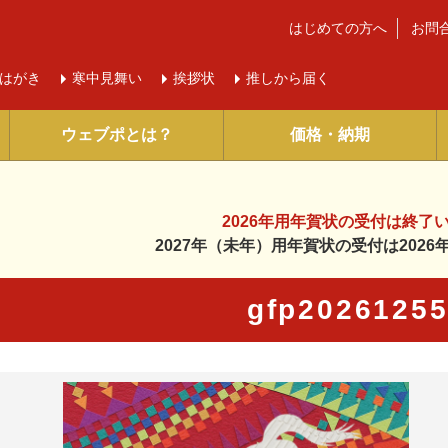
はじめての方へ
お問
はがき
寒中
見舞い
挨拶状
推しから届く
ウェブポとは？
価格・納期
2026年用年賀状の受付は
終了
2027年（未年）用年賀状の受付は
202
gfp2026125
に入り