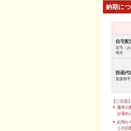
納期に
自宅配
自宅（お
場合
投函代
直接相手
【ご注意
通常の
が遅れ
お預か
くの日