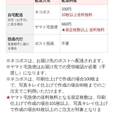
配送方法
配送料金
330円
ネコポス
10枚以上送料無料
自宅配送
自宅（お手元）
660円
に送る場合
ヤマト宅急便
★規定枚数以上 送料無料
投函代行
ポスト投函
不要
直接相手に届け
る場合
※ネコポスは、お届け先のポストへ配達されます。
※ヤマト宅急便はお届け先での受領確認が必要（手
渡し）になります。
※ネコポスは、印刷仕上げで作成の場合100枚ま
で、写真キレイ仕上げで作成の場合80枚までのご
注文でご利用いただけます。
★
ヤマト宅急便の送料無料となる規定枚数は、印刷
仕上げで作成の場合101枚以上、写真キレイ仕上げ
で作成の場合81枚以上のご注文が対象となりま