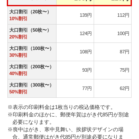
大口割引（20枚〜）
139円
112円
10%割引
大口割引（50枚〜）
124円
100円
20%割引
大口割引（100枚〜）
108円
87円
30%割引
大口割引（200枚〜）
93円
75円
40%割引
大口割引（300枚〜）
77円
62円
50%割引
※表示の印刷料金は1枚当りの税込価格です。
※印刷料金のほかに、郵便年賀はがき代85円が別途
必要になります。
※喪中はがき、寒中見舞い、挨拶状デザインの場
合、通常郵便はがき代85円が別途必要になりま