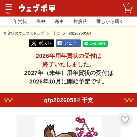
0
年賀状
喪中
寒中
挨拶状
推しから届く
年賀状のウェブポトップ
干支
gfp20260584
2026年用年賀状の受付は
終了いたしました。
2027年（未年）用年賀状の受付は
2026年10月に開始予定です。
gfp20260584 干支
気に入り