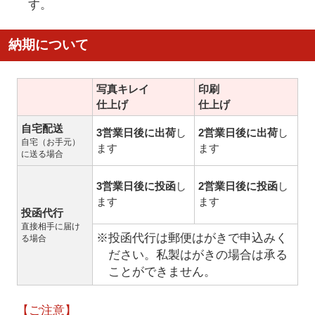
す。
納期について
写真キレイ
印刷
仕上げ
仕上げ
自宅配送
3営業日後に出荷
し
2営業日後に出荷
し
自宅（お手元）
ます
ます
に送る場合
3営業日後に投函
し
2営業日後に投函
し
ます
ます
投函代行
直接相手に届け
※投函代行は郵便はがきで申込みく
る場合
ださい。私製はがきの場合は承る
ことができません。
【ご注意】