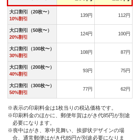
大口割引（20枚〜）
139円
112円
10%割引
大口割引（50枚〜）
124円
100円
20%割引
大口割引（100枚〜）
108円
87円
30%割引
大口割引（200枚〜）
93円
75円
40%割引
大口割引（300枚〜）
77円
62円
50%割引
※表示の印刷料金は1枚当りの税込価格です。
※印刷料金のほかに、郵便年賀はがき代85円が別途
必要になります。
※喪中はがき、寒中見舞い、挨拶状デザインの場
合、通常郵便はがき代85円が別途必要になりま