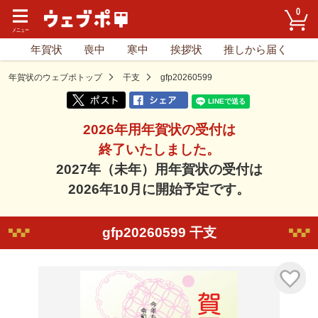
0
年賀状
喪中
寒中
挨拶状
推しから届く
年賀状のウェブポトップ
干支
gfp20260599
2026年用年賀状の受付は
終了いたしました。
2027年（未年）用年賀状の受付は
2026年10月に開始予定です。
gfp20260599 干支
気に入り