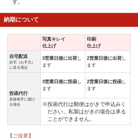
す。
納期について
写真キレイ
印刷
仕上げ
仕上げ
自宅配送
3営業日後に出荷
し
2営業日後に出荷
し
自宅（お手元）
ます
ます
に送る場合
3営業日後に投函
し
2営業日後に投函
し
ます
ます
投函代行
直接相手に届け
※投函代行は郵便はがきで申込みく
る場合
ださい。私製はがきの場合は承る
ことができません。
【ご注意】