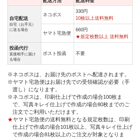
配送方法
配送料金
330円
ネコポス
10枚以上送料無料
自宅配送
自宅（お手元）
660円
に送る場合
ヤマト宅急便
★規定枚数以上 送料無料
投函代行
ポスト投函
不要
直接相手に届け
る場合
※ネコポスは、お届け先のポストへ配達されます。
※ヤマト宅急便はお届け先での受領確認が必要（手
渡し）になります。
※ネコポスは、印刷仕上げで作成の場合100枚ま
で、写真キレイ仕上げで作成の場合80枚までのご
注文でご利用いただけます。
★
ヤマト宅急便の送料無料となる規定枚数は、印刷
仕上げで作成の場合101枚以上、写真キレイ仕上げ
で作成の場合81枚以上のご注文が対象となりま