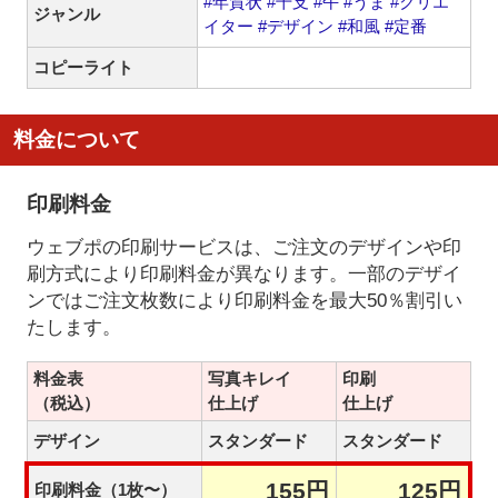
#年賀状
#干支
#午
#うま
#クリエ
ジャンル
イター
#デザイン
#和風
#定番
コピーライト
料金について
印刷料金
ウェブポの印刷サービスは、ご注文のデザインや印
刷方式により印刷料金が異なります。一部のデザイ
ンではご注文枚数により印刷料金を最大50％割引い
たします。
料金表
写真キレイ
印刷
（税込）
仕上げ
仕上げ
デザイン
スタンダード
スタンダード
155円
125円
印刷料金（1枚〜）