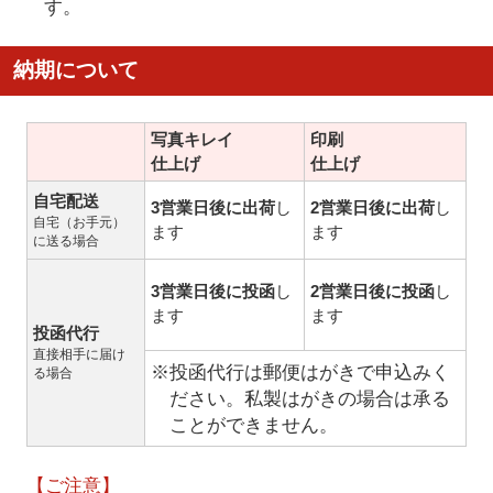
す。
納期について
写真キレイ
印刷
仕上げ
仕上げ
自宅配送
3営業日後に出荷
し
2営業日後に出荷
し
自宅（お手元）
ます
ます
に送る場合
3営業日後に投函
し
2営業日後に投函
し
ます
ます
投函代行
直接相手に届け
※投函代行は郵便はがきで申込みく
る場合
ださい。私製はがきの場合は承る
ことができません。
【ご注意】