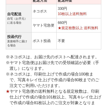
配送方法
配送料金
330円
ネコポス
10枚以上送料無料
自宅配送
自宅（お手元）
660円
に送る場合
ヤマト宅急便
★規定枚数以上 送料無料
投函代行
ポスト投函
不要
直接相手に届け
る場合
※ネコポスは、お届け先のポストへ配達されます。
※ヤマト宅急便はお届け先での受領確認が必要（手
渡し）になります。
※ネコポスは、印刷仕上げで作成の場合100枚ま
で、写真キレイ仕上げで作成の場合80枚までのご
注文でご利用いただけます。
★
ヤマト宅急便の送料無料となる規定枚数は、印刷
仕上げで作成の場合101枚以上、写真キレイ仕上げ
で作成の場合81枚以上のご注文が対象となりま