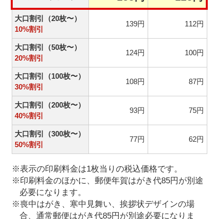
大口割引（20枚〜）
139円
112円
10%割引
大口割引（50枚〜）
124円
100円
20%割引
大口割引（100枚〜）
108円
87円
30%割引
大口割引（200枚〜）
93円
75円
40%割引
大口割引（300枚〜）
77円
62円
50%割引
※表示の印刷料金は1枚当りの税込価格です。
※印刷料金のほかに、郵便年賀はがき代85円が別途
必要になります。
※喪中はがき、寒中見舞い、挨拶状デザインの場
合、通常郵便はがき代85円が別途必要になりま