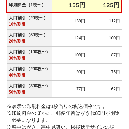
155円
125円
印刷料金（1枚〜）
大口割引（20枚〜）
139円
112円
10%割引
大口割引（50枚〜）
124円
100円
20%割引
大口割引（100枚〜）
108円
87円
30%割引
大口割引（200枚〜）
93円
75円
40%割引
大口割引（300枚〜）
77円
62円
50%割引
※表示の印刷料金は1枚当りの税込価格です。
※印刷料金のほかに、郵便年賀はがき代85円が別途
必要になります。
※喪中はがき、寒中見舞い、挨拶状デザインの場