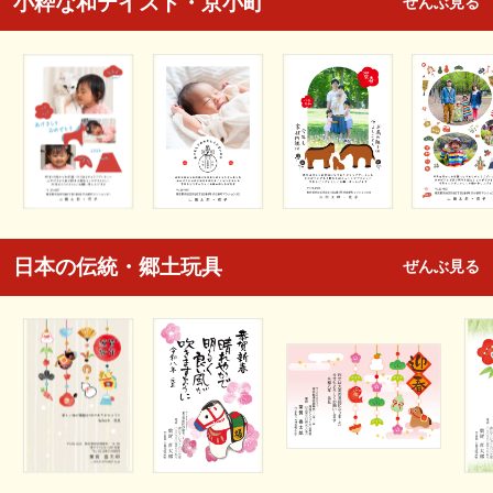
小粋な和テイスト・京小町
ぜんぶ見る
日本の伝統・郷土玩具
ぜんぶ見る