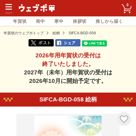
0
年賀状
喪中
寒中
挨拶状
推しから届く
年賀状のウェブポトップ
絵柄
SIFCA-BGD-058
2026年用年賀状の受付は
終了いたしました。
2027年（未年）用年賀状の受付は
2026年10月に開始予定です。
SIFCA-BGD-058 絵柄
気に入り