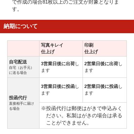
で作成の場合81枚以上のご注文が対象となりま
す。
納期について
写真キレイ
印刷
仕上げ
仕上げ
自宅配送
3営業日後に出荷
し
2営業日後に出荷
し
自宅（お手元）
ます
ます
に送る場合
3営業日後に投函
し
2営業日後に投函
し
ます
ます
投函代行
直接相手に届け
※投函代行は郵便はがきで申込みく
る場合
ださい。私製はがきの場合は承る
ことができません。