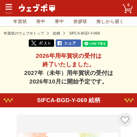
0
年賀状
喪中
寒中
挨拶状
推しから届く
年賀状のウェブポトップ
絵柄
SIFCA-BGD-Y-069
2026年用年賀状の受付は
終了いたしました。
2027年（未年）用年賀状の受付は
2026年10月に開始予定です。
SIFCA-BGD-Y-069 絵柄
気に入り