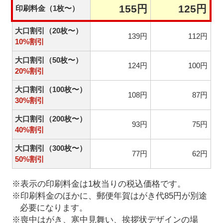
155円
125円
印刷料金（1枚〜）
大口割引（20枚〜）
139円
112円
10%割引
大口割引（50枚〜）
124円
100円
20%割引
大口割引（100枚〜）
108円
87円
30%割引
大口割引（200枚〜）
93円
75円
40%割引
大口割引（300枚〜）
77円
62円
50%割引
※表示の印刷料金は1枚当りの税込価格です。
※印刷料金のほかに、郵便年賀はがき代85円が別途
必要になります。
※喪中はがき、寒中見舞い、挨拶状デザインの場