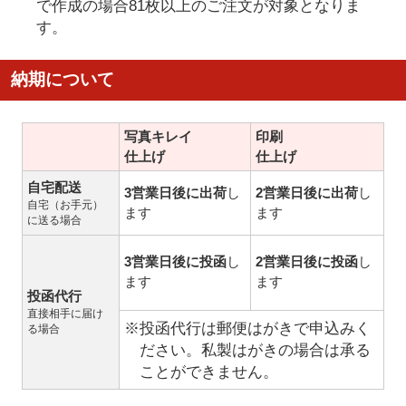
で作成の場合81枚以上のご注文が対象となりま
す。
納期について
写真キレイ
印刷
仕上げ
仕上げ
自宅配送
3営業日後に出荷
し
2営業日後に出荷
し
自宅（お手元）
ます
ます
に送る場合
3営業日後に投函
し
2営業日後に投函
し
ます
ます
投函代行
直接相手に届け
※投函代行は郵便はがきで申込みく
る場合
ださい。私製はがきの場合は承る
ことができません。