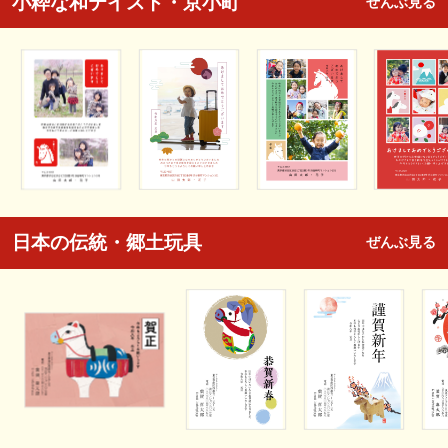
小粋な和テイスト・京小町
ぜんぶ見る
日本の伝統・郷土玩具
ぜんぶ見る