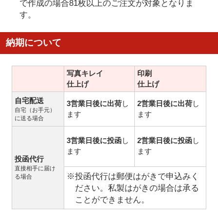
で作成の場合81枚以上のご注文が対象となりま
す。
納期について
写真キレイ
印刷
仕上げ
仕上げ
自宅配送
3営業日後に出荷
し
2営業日後に出荷
し
自宅（お手元）
ます
ます
に送る場合
3営業日後に投函
し
2営業日後に投函
し
ます
ます
投函代行
直接相手に届け
※投函代行は郵便はがきで申込みく
る場合
ださい。私製はがきの場合は承る
ことができません。