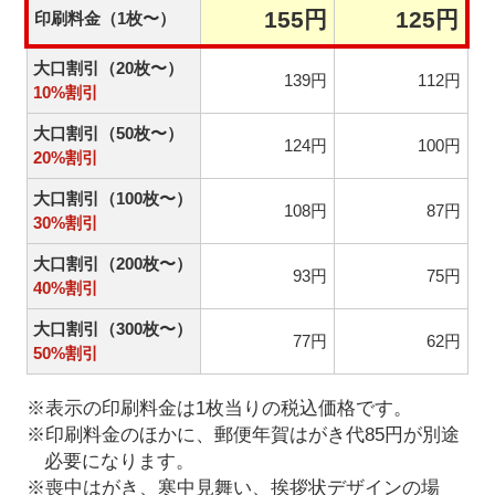
155円
125円
印刷料金（1枚〜）
大口割引（20枚〜）
139円
112円
10%割引
大口割引（50枚〜）
124円
100円
20%割引
大口割引（100枚〜）
108円
87円
30%割引
大口割引（200枚〜）
93円
75円
40%割引
大口割引（300枚〜）
77円
62円
50%割引
※表示の印刷料金は1枚当りの税込価格です。
※印刷料金のほかに、郵便年賀はがき代85円が別途
必要になります。
※喪中はがき、寒中見舞い、挨拶状デザインの場