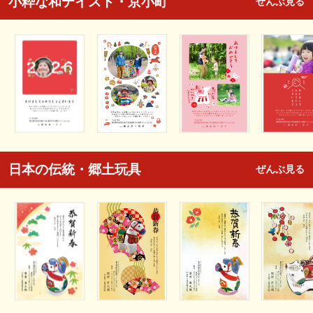
小粋な和テイスト・京小町
ぜんぶ見る
日本の伝統・郷土玩具
ぜんぶ見る