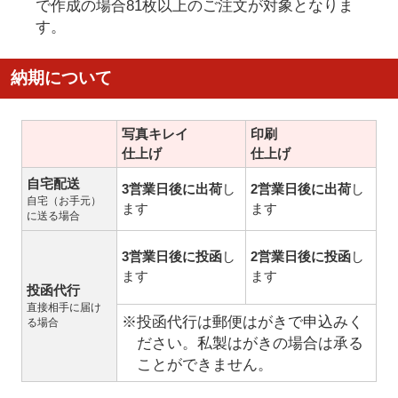
で作成の場合81枚以上のご注文が対象となりま
す。
納期について
写真キレイ
印刷
仕上げ
仕上げ
自宅配送
3営業日後に出荷
し
2営業日後に出荷
し
自宅（お手元）
ます
ます
に送る場合
3営業日後に投函
し
2営業日後に投函
し
ます
ます
投函代行
直接相手に届け
※投函代行は郵便はがきで申込みく
る場合
ださい。私製はがきの場合は承る
ことができません。