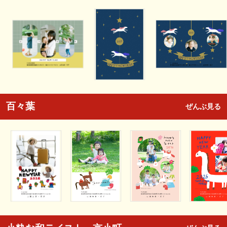
百々葉
ぜんぶ見る