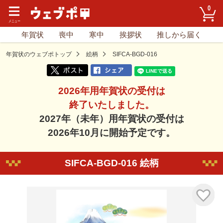
0
年賀状
喪中
寒中
挨拶状
推しから届く
年賀状のウェブポトップ
絵柄
SIFCA-BGD-016
2026年用年賀状の受付は
終了いたしました。
2027年（未年）用年賀状の受付は
2026年10月に開始予定です。
SIFCA-BGD-016 絵柄
気に入り