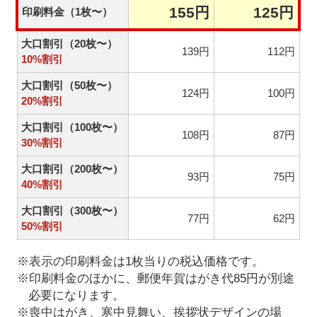
155円
125円
印刷料金（1枚〜）
大口割引（20枚〜）
139円
112円
10%割引
大口割引（50枚〜）
124円
100円
20%割引
大口割引（100枚〜）
108円
87円
30%割引
大口割引（200枚〜）
93円
75円
40%割引
大口割引（300枚〜）
77円
62円
50%割引
※表示の印刷料金は1枚当りの税込価格です。
※印刷料金のほかに、郵便年賀はがき代85円が別途
必要になります。
※喪中はがき、寒中見舞い、挨拶状デザインの場