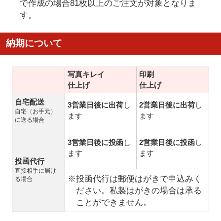
で作成の場合81枚以上のご注文が対象となりま
す。
納期について
写真キレイ
印刷
仕上げ
仕上げ
自宅配送
3営業日後に出荷
し
2営業日後に出荷
し
自宅（お手元）
ます
ます
に送る場合
3営業日後に投函
し
2営業日後に投函
し
ます
ます
投函代行
直接相手に届け
※投函代行は郵便はがきで申込みく
る場合
ださい。私製はがきの場合は承る
ことができません。