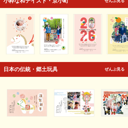
小粋な和テイスト・京小町
ぜんぶ見る
日本の伝統・郷土玩具
ぜんぶ見る