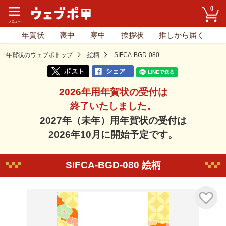
0
年賀状
喪中
寒中
挨拶状
推しから届く
年賀状のウェブポトップ
絵柄
SIFCA-BGD-080
2026年用年賀状の受付は
終了いたしました。
2027年（未年）用年賀状の受付は
2026年10月に開始予定です。
SIFCA-BGD-080 絵柄
気に入り