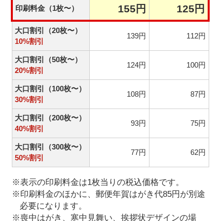
155円
125円
印刷料金（1枚〜）
大口割引（20枚〜）
139円
112円
10%割引
大口割引（50枚〜）
124円
100円
20%割引
大口割引（100枚〜）
108円
87円
30%割引
大口割引（200枚〜）
93円
75円
40%割引
大口割引（300枚〜）
77円
62円
50%割引
※表示の印刷料金は1枚当りの税込価格です。
※印刷料金のほかに、郵便年賀はがき代85円が別途
必要になります。
※喪中はがき、寒中見舞い、挨拶状デザインの場