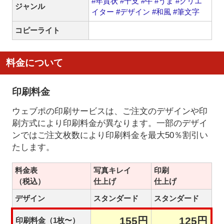
#年賀状
#干支
#午
#うま
#クリエ
ジャンル
イター
#デザイン
#和風
#筆文字
コピーライト
料金について
印刷料金
ウェブポの印刷サービスは、ご注文のデザインや印
刷方式により印刷料金が異なります。一部のデザイ
ンではご注文枚数により印刷料金を最大50％割引い
たします。
料金表
写真キレイ
印刷
（税込）
仕上げ
仕上げ
デザイン
スタンダード
スタンダード
155円
125円
印刷料金（1枚〜）