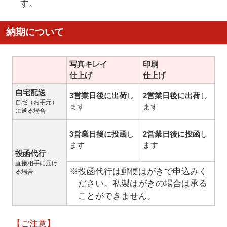
す。
納期について
写真キレイ
印刷
仕上げ
仕上げ
自宅配送
3営業日後に出荷
し
2営業日後に出荷
し
自宅（お手元）
ます
ます
に送る場合
3営業日後に投函
し
2営業日後に投函
し
ます
ます
投函代行
直接相手に届け
※投函代行は郵便はがきで申込みく
る場合
ださい。私製はがきの場合は承る
ことができません。
【ご注意】