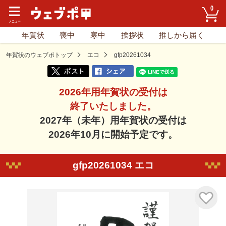
0
年賀状
喪中
寒中
挨拶状
推しから届く
年賀状のウェブポトップ
エコ
gfp20261034
2026年用年賀状の受付は
終了いたしました。
2027年（未年）用年賀状の受付は
2026年10月に開始予定です。
gfp20261034 エコ
気に入り