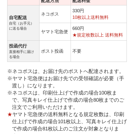
配送方法
配送料金
330円
ネコポス
10枚以上送料無料
自宅配送
自宅（お手元）
660円
に送る場合
ヤマト宅急便
★規定枚数以上 送料無料
投函代行
ポスト投函
不要
直接相手に届け
る場合
※ネコポスは、お届け先のポストへ配達されます。
※ヤマト宅急便はお届け先での受領確認が必要（手
渡し）になります。
※ネコポスは、印刷仕上げで作成の場合100枚ま
で、写真キレイ仕上げで作成の場合80枚までのご
注文でご利用いただけます。
★
ヤマト宅急便の送料無料となる規定枚数は、印刷
仕上げで作成の場合101枚以上、写真キレイ仕上げ
で作成の場合81枚以上のご注文が対象となりま