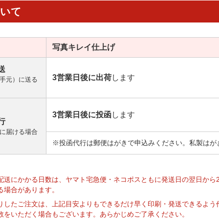
ついて
写真キレイ
仕上げ
送
3営業日後に出荷
します
手元）に送る
3営業日後に投函
します
行
に届ける場合
※投函代行は郵便はがきで申込みください。私製はが
】
配送にかかる日数は、ヤマト宅急便・ネコポスともに発送日の翌日から
る場合があります。
りしたご注文は、上記目安よりもできるだけ早く印刷・発送できるよう
数をいただく場合もございます。あらかじめご了承ください。