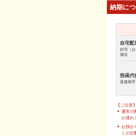
納期に
自宅配
自宅（お
場合
投函代
直接相手
【ご注意
通常の
が遅れ
お預か
くの日