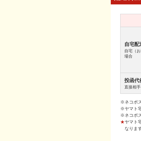
自宅配
自宅（お
場合
投函代
直接相手
※ネコポ
※ヤマト
※ネコポ
★
ヤマト
なりま