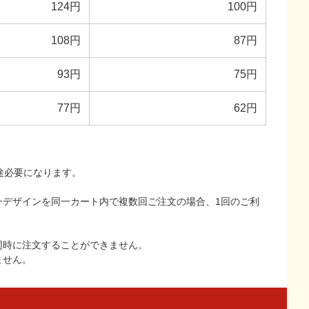
124円
100円
108円
87円
93円
75円
77円
62円
途必要になります。
一デザインを同一カート内で複数回ご注文の場合、1回のご利
同時に注文することができません。
ません。