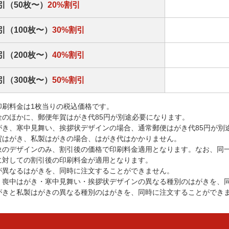
引（50枚〜）
20%割引
引（100枚〜）
30%割引
引（200枚〜）
40%割引
引（300枚〜）
50%割引
印刷料金は1枚当りの税込価格です。
金のほかに、郵便年賀はがき代85円が別途必要になります。
がき、寒中見舞い、挨拶状デザインの場合、通常郵便はがき代85円が別
賀はがき、私製はがきの場合、はがき代はかかりません。
象のデザインのみ、割引後の価格で印刷料金適用となります。なお、同
に対しての割引後の印刷料金が適用となります。
が異なるはがきを、同時に注文することができません。
・喪中はがき・寒中見舞い・挨拶状デザインの異なる種別のはがきを、
がきと私製はがきの異なる種別のはがきを、同時に注文することができ