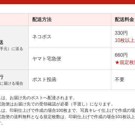
配送方法
配送料金
330円
ネコポス
10枚以
送
手元）に送る
660円
ヤマト宅急便
★規定枚
行
ポスト投函
不要
に届ける場合
スは、お届け先のポストへ配達されます。
宅急便はお届け先での受領確認が必要（手渡し）になります。
スは、印刷仕上げで作成の場合100枚まで、写真キレイ仕上げで作成の場
宅急便の送料無料となる規定枚数は、印刷仕上げで作成の場合101枚以
す。