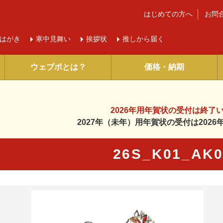
はじめての方へ
お問
はがき
寒中
見舞い
挨拶状
推しから届く
ウェブポとは？
価格・納期
2026年用年賀状の受付は
終了
2027年（未年）用年賀状の受付は
202
26S_K01_AK
に入り