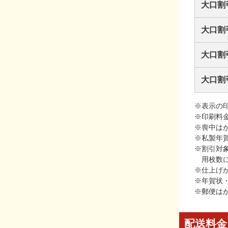
大口割
大口割
大口割
大口割
※表示の
※印刷料
※喪中は
※私製年
※割引対
用枚数
※仕上げ
※年賀状
※郵便は
配送料金