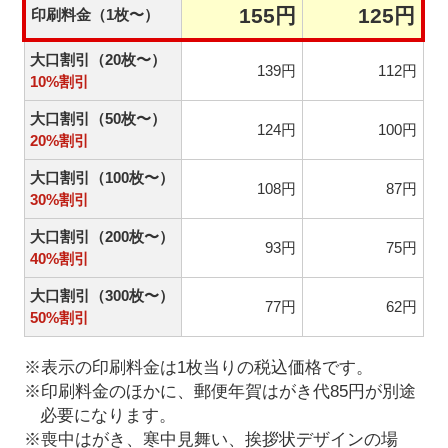
155円
125円
印刷料金（1枚〜）
大口割引（20枚〜）
139円
112円
10%割引
大口割引（50枚〜）
124円
100円
20%割引
大口割引（100枚〜）
108円
87円
30%割引
大口割引（200枚〜）
93円
75円
40%割引
大口割引（300枚〜）
77円
62円
50%割引
※表示の印刷料金は1枚当りの税込価格です。
※印刷料金のほかに、郵便年賀はがき代85円が別途
必要になります。
※喪中はがき、寒中見舞い、挨拶状デザインの場