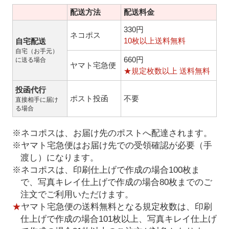
配送方法
配送料金
330円
ネコポス
10枚以上送料無料
自宅配送
自宅（お手元）
660円
に送る場合
ヤマト宅急便
★規定枚数以上 送料無料
投函代行
ポスト投函
不要
直接相手に届け
る場合
※ネコポスは、お届け先のポストへ配達されます。
※ヤマト宅急便はお届け先での受領確認が必要（手
渡し）になります。
※ネコポスは、印刷仕上げで作成の場合100枚ま
で、写真キレイ仕上げで作成の場合80枚までのご
注文でご利用いただけます。
★
ヤマト宅急便の送料無料となる規定枚数は、印刷
仕上げで作成の場合101枚以上、写真キレイ仕上げ