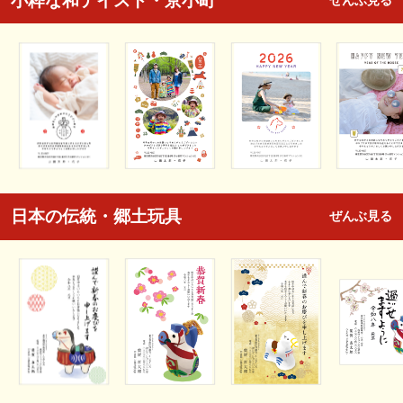
小粋な和テイスト・京小町
ぜんぶ見る
日本の伝統・郷土玩具
ぜんぶ見る