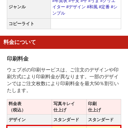
#年賀状
#干支
#午
#うま
#クリエ
ジャンル
イター
#デザイン
#和風
#定番
#シ
ンプル
コピーライト
料金について
印刷料金
ウェブポの印刷サービスは、ご注文のデザインや印
刷方式により印刷料金が異なります。一部のデザイ
ンではご注文枚数により印刷料金を最大50％割引い
たします。
料金表
写真キレイ
印刷
（税込）
仕上げ
仕上げ
デザイン
スタンダード
スタンダード