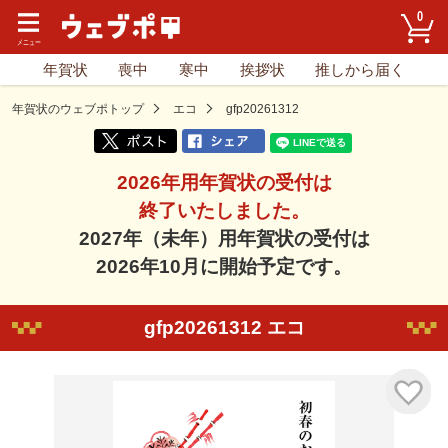
0
年賀状
喪中
寒中
挨拶状
推しから届く
年賀状のウェブポトップ
エコ
gfp20261312
2026年用年賀状の受付は
終了いたしました。
2027年（未年）用年賀状の受付は
2026年10月に開始予定です。
gfp20261312 エコ
気に入り