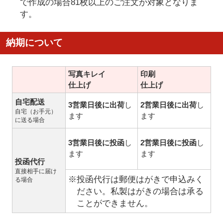
で作成の場合81枚以上のご注文が対象となりま
す。
納期について
写真キレイ
印刷
仕上げ
仕上げ
自宅配送
3営業日後に出荷
し
2営業日後に出荷
し
自宅（お手元）
ます
ます
に送る場合
3営業日後に投函
し
2営業日後に投函
し
ます
ます
投函代行
直接相手に届け
※投函代行は郵便はがきで申込みく
る場合
ださい。私製はがきの場合は承る
ことができません。