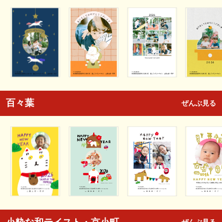
百々葉
ぜんぶ見る