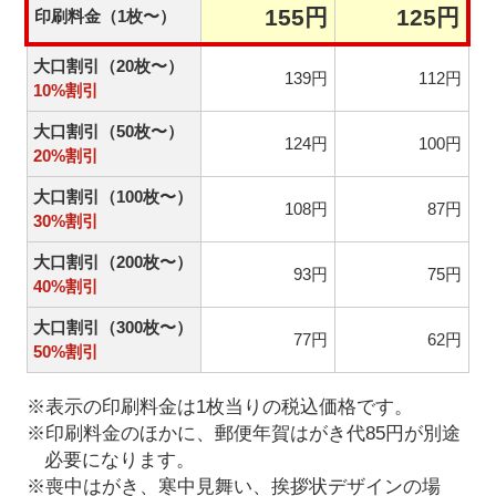
155円
125円
印刷料金（1枚〜）
大口割引（20枚〜）
139円
112円
10%割引
大口割引（50枚〜）
124円
100円
20%割引
大口割引（100枚〜）
108円
87円
30%割引
大口割引（200枚〜）
93円
75円
40%割引
大口割引（300枚〜）
77円
62円
50%割引
※表示の印刷料金は1枚当りの税込価格です。
※印刷料金のほかに、郵便年賀はがき代85円が別途
必要になります。
※喪中はがき、寒中見舞い、挨拶状デザインの場