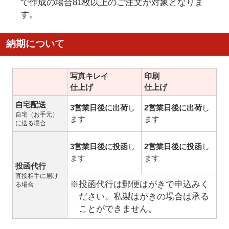
で作成の場合81枚以上のご注文が対象となりま
す。
納期について
写真キレイ
印刷
仕上げ
仕上げ
自宅配送
3営業日後に出荷
し
2営業日後に出荷
し
自宅（お手元）
ます
ます
に送る場合
3営業日後に投函
し
2営業日後に投函
し
ます
ます
投函代行
直接相手に届け
※投函代行は郵便はがきで申込みく
る場合
ださい。私製はがきの場合は承る
ことができません。