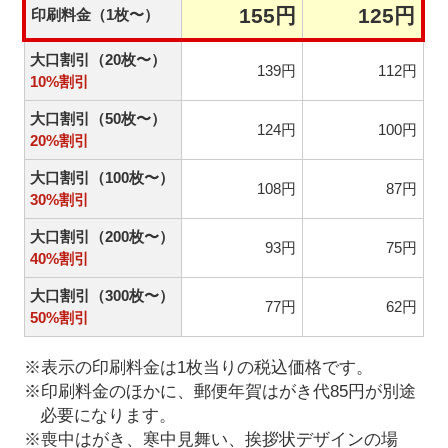
155円
125円
印刷料金（1枚〜）
大口割引（20枚〜）
139円
112円
10%割引
大口割引（50枚〜）
124円
100円
20%割引
大口割引（100枚〜）
108円
87円
30%割引
大口割引（200枚〜）
93円
75円
40%割引
大口割引（300枚〜）
77円
62円
50%割引
※表示の印刷料金は1枚当りの税込価格です。
※印刷料金のほかに、郵便年賀はがき代85円が別途
必要になります。
※喪中はがき、寒中見舞い、挨拶状デザインの場