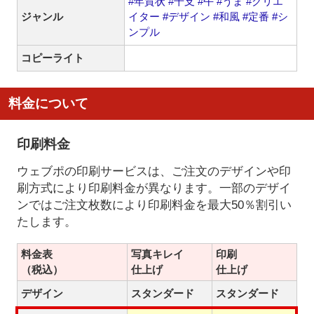
#年賀状
#干支
#午
#うま
#クリエ
ジャンル
イター
#デザイン
#和風
#定番
#シ
ンプル
コピーライト
料金について
印刷料金
ウェブポの印刷サービスは、ご注文のデザインや印
刷方式により印刷料金が異なります。一部のデザイ
ンではご注文枚数により印刷料金を最大50％割引い
たします。
料金表
写真キレイ
印刷
（税込）
仕上げ
仕上げ
デザイン
スタンダード
スタンダード