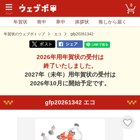
0
年賀状
喪中
寒中
挨拶状
推しから届く
年賀状のウェブポトップ
エコ
gfp20261342
2026年用年賀状の受付は
終了いたしました。
2027年（未年）用年賀状の受付は
2026年10月に開始予定です。
gfp20261342 エコ
気に入り