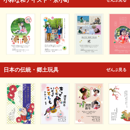
小粋な和テイスト・京小町
ぜんぶ見る
日本の伝統・郷土玩具
ぜんぶ見る