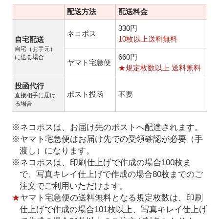
配送方法
配送料金
330円
ネコポス
10枚以上送料無料
自宅配送
自宅（お手元）
660円
に送る場合
ヤマト宅急便
★規定枚数以上 送料無料
投函代行
ポスト投函
不要
直接相手に届け
る場合
※ネコポスは、お届け先のポストへ配達されます。
※ヤマト宅急便はお届け先での受領確認が必要（手
渡し）になります。
※ネコポスは、印刷仕上げで作成の場合100枚ま
で、写真キレイ仕上げで作成の場合80枚までのご
注文でご利用いただけます。
★
ヤマト宅急便の送料無料となる規定枚数は、印刷
仕上げで作成の場合101枚以上、写真キレイ仕上げ