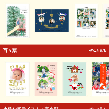
百々葉
ぜんぶ見る