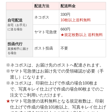
配送方法
配送料金
330円
ネコポス
10枚以上送料無料
自宅配送
自宅（お手元）
660円
に送る場合
ヤマト宅急便
★規定枚数以上 送料無料
投函代行
ポスト投函
不要
直接相手に届け
る場合
※ネコポスは、お届け先のポストへ配達されます。
※ヤマト宅急便はお届け先での受領確認が必要（手
渡し）になります。
※ネコポスは、印刷仕上げで作成の場合100枚ま
で、写真キレイ仕上げで作成の場合80枚までのご
注文でご利用いただけます。
★
ヤマト宅急便の送料無料となる規定枚数は、印刷
仕上げで作成の場合101枚以上、写真キレイ仕上げ