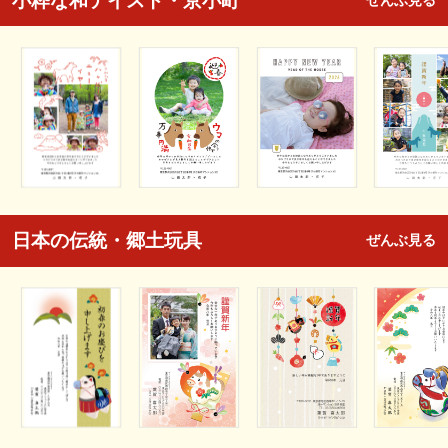
小粋な和テイスト・京小町
ぜんぶ見る
日本の伝統・郷土玩具
ぜんぶ見る