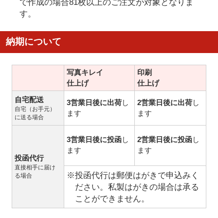
で作成の場合81枚以上のご注文が対象となりま
す。
納期について
写真キレイ
印刷
仕上げ
仕上げ
自宅配送
3営業日後に出荷
し
2営業日後に出荷
し
自宅（お手元）
ます
ます
に送る場合
3営業日後に投函
し
2営業日後に投函
し
ます
ます
投函代行
直接相手に届け
※投函代行は郵便はがきで申込みく
る場合
ださい。私製はがきの場合は承る
ことができません。