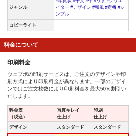
#年賀状
#干支
#午
#うま
#クリエ
ジャンル
イター
#デザイン
#和風
#定番
#シ
ンプル
コピーライト
料金について
印刷料金
ウェブポの印刷サービスは、ご注文のデザインや印
刷方式により印刷料金が異なります。一部のデザイ
ンではご注文枚数により印刷料金を最大50％割引い
たします。
料金表
写真キレイ
印刷
（税込）
仕上げ
仕上げ
デザイン
スタンダード
スタンダード