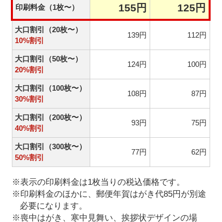
155円
125円
印刷料金（1枚〜）
大口割引（20枚〜）
139円
112円
10%割引
大口割引（50枚〜）
124円
100円
20%割引
大口割引（100枚〜）
108円
87円
30%割引
大口割引（200枚〜）
93円
75円
40%割引
大口割引（300枚〜）
77円
62円
50%割引
※表示の印刷料金は1枚当りの税込価格です。
※印刷料金のほかに、郵便年賀はがき代85円が別途
必要になります。
※喪中はがき、寒中見舞い、挨拶状デザインの場