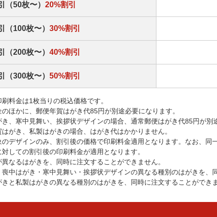
引（50枚〜）
20%割引
引（100枚〜）
30%割引
引（200枚〜）
40%割引
引（300枚〜）
50%割引
印刷料金は1枚当りの税込価格です。
金のほかに、郵便年賀はがき代85円が別途必要になります。
がき、寒中見舞い、挨拶状デザインの場合、通常郵便はがき代85円が別
賀はがき、私製はがきの場合、はがき代はかかりません。
象のデザインのみ、割引後の価格で印刷料金適用となります。なお、同
に対しての割引後の印刷料金が適用となります。
が異なるはがきを、同時に注文することができません。
・喪中はがき・寒中見舞い・挨拶状デザインの異なる種別のはがきを、
がきと私製はがきの異なる種別のはがきを、同時に注文することができ