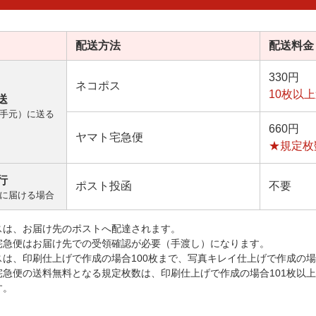
配送方法
配送料金
330円
ネコポス
10枚以
送
手元）に送る
660円
ヤマト宅急便
★規定枚
行
ポスト投函
不要
に届ける場合
スは、お届け先のポストへ配達されます。
宅急便はお届け先での受領確認が必要（手渡し）になります。
スは、印刷仕上げで作成の場合100枚まで、写真キレイ仕上げで作成の場
宅急便の送料無料となる規定枚数は、印刷仕上げで作成の場合101枚以
す。