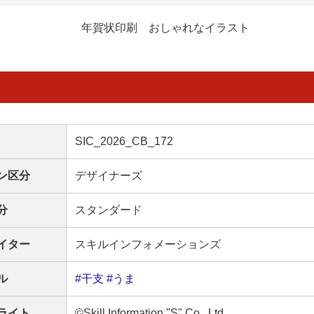
年賀状印刷 おしゃれなイラスト
SIC_2026_CB_172
ン区分
デザイナーズ
分
スタンダード
イター
スキルインフォメーションズ
ル
#干支
#うま
ライト
©Skill Information "S" Co., Ltd.