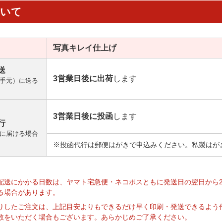
ついて
写真キレイ
仕上げ
送
3営業日後に出荷
します
手元）に送る
3営業日後に投函
します
行
に届ける場合
※投函代行は郵便はがきで申込みください。私製はが
】
配送にかかる日数は、ヤマト宅急便・ネコポスともに発送日の翌日から
る場合があります。
りしたご注文は、上記目安よりもできるだけ早く印刷・発送できるよう
数をいただく場合もございます。あらかじめご了承ください。