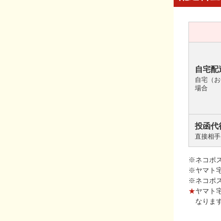
自宅配
自宅（お
場合
投函代
直接相手
※ネコポ
※ヤマト
※ネコポ
★
ヤマト
なりま