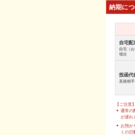
納期に
自宅配
自宅（お
場合
投函代
直接相手
【ご注意
通常の
が遅れ
お預か
くの日