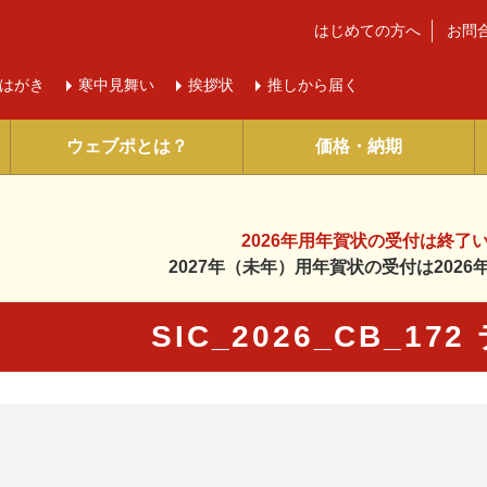
はじめての方へ
お問
はがき
寒中
見舞い
挨拶状
推しから届く
ウェブポとは？
価格・納期
2026年用年賀状の受付は
終了
2027年（未年）用年賀状の受付は
202
SIC_2026_CB_1
に入り