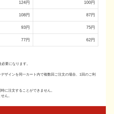
124円
100円
108円
87円
93円
75円
77円
62円
途必要になります。
一デザインを同一カート内で複数回ご注文の場合、1回のご利
同時に注文することができません。
ません。