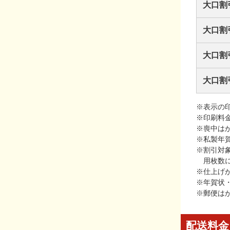
大口割
大口割
大口割
大口割
※表示の
※印刷料
※喪中は
※私製年
※割引対
用枚数
※仕上げ
※年賀状
※郵便は
配送料金