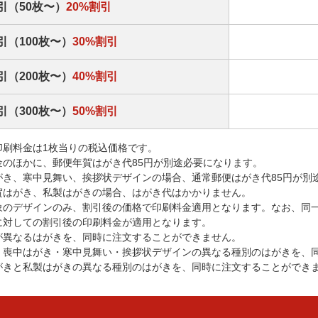
引（50枚〜）
20%割引
引（100枚〜）
30%割引
引（200枚〜）
40%割引
引（300枚〜）
50%割引
印刷料金は1枚当りの税込価格です。
金のほかに、郵便年賀はがき代85円が別途必要になります。
がき、寒中見舞い、挨拶状デザインの場合、通常郵便はがき代85円が別
賀はがき、私製はがきの場合、はがき代はかかりません。
象のデザインのみ、割引後の価格で印刷料金適用となります。なお、同
に対しての割引後の印刷料金が適用となります。
が異なるはがきを、同時に注文することができません。
・喪中はがき・寒中見舞い・挨拶状デザインの異なる種別のはがきを、
がきと私製はがきの異なる種別のはがきを、同時に注文することができ