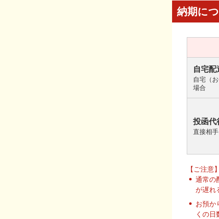
納期に
自宅配
自宅（お
場合
投函代
直接相手
【ご注意
通常の
が遅れ
お預か
くの日