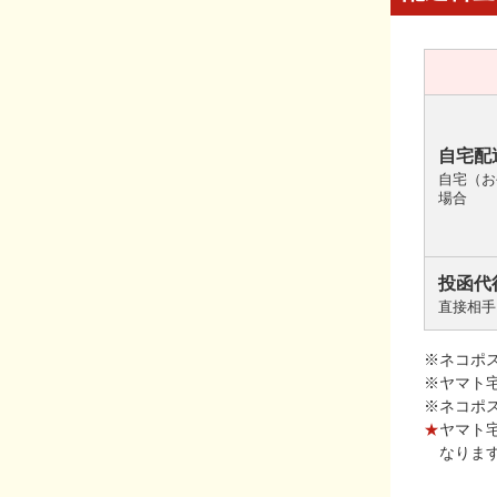
自宅配
自宅（お
場合
投函代
直接相手
※ネコポ
※ヤマト
※ネコポ
★
ヤマト
なりま