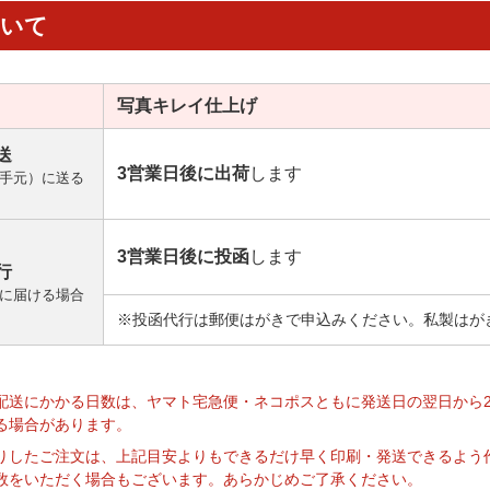
ついて
写真キレイ
仕上げ
送
3営業日後に出荷
します
手元）に送る
3営業日後に投函
します
行
に届ける場合
※投函代行は郵便はがきで申込みください。私製はが
】
配送にかかる日数は、ヤマト宅急便・ネコポスともに発送日の翌日から
る場合があります。
りしたご注文は、上記目安よりもできるだけ早く印刷・発送できるよう
数をいただく場合もございます。あらかじめご了承ください。