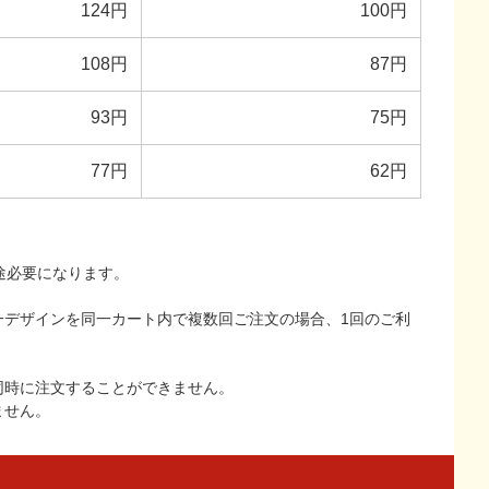
124円
100円
108円
87円
93円
75円
77円
62円
途必要になります。
一デザインを同一カート内で複数回ご注文の場合、1回のご利
同時に注文することができません。
ません。