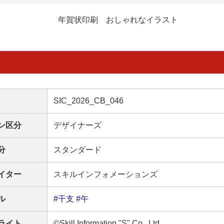
年賀状印刷 おしゃれなイラスト
SIC_2026_CB_046
ン区分
デザイナーズ
分
スタンダード
イター
スキルインフォメーションズ
ル
#干支
#午
ライト
©Skill Information "S" Co., Ltd.