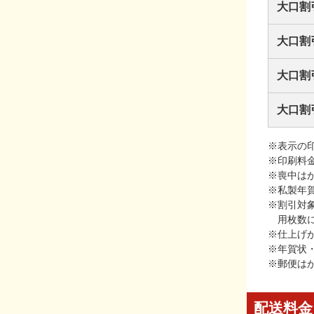
大口割
大口割
大口割
大口割
※表示の
※印刷料
※喪中は
※私製年
※割引対
用枚数
※仕上げ
※年賀状
※郵便は
配送料金