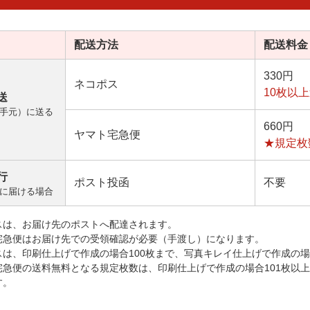
配送方法
配送料金
330円
ネコポス
10枚以
送
手元）に送る
660円
ヤマト宅急便
★規定枚
行
ポスト投函
不要
に届ける場合
スは、お届け先のポストへ配達されます。
宅急便はお届け先での受領確認が必要（手渡し）になります。
スは、印刷仕上げで作成の場合100枚まで、写真キレイ仕上げで作成の場
宅急便の送料無料となる規定枚数は、印刷仕上げで作成の場合101枚以
す。