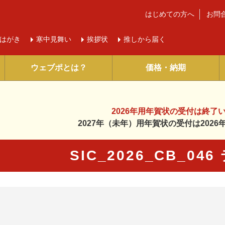
はじめての方へ
お問
はがき
寒中
見舞い
挨拶状
推しから届く
ウェブポとは？
価格・納期
2026年用年賀状の受付は
終了
2027年（未年）用年賀状の受付は
202
SIC_2026_CB_0
に入り