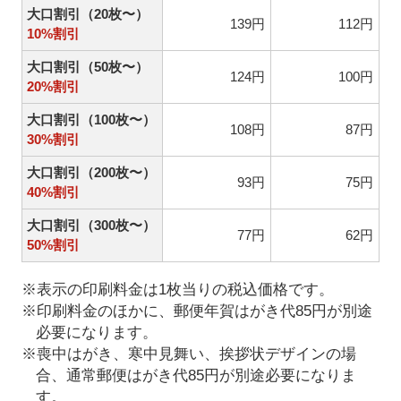
大口割引（20枚〜）
139円
112円
10%割引
大口割引（50枚〜）
124円
100円
20%割引
大口割引（100枚〜）
108円
87円
30%割引
大口割引（200枚〜）
93円
75円
40%割引
大口割引（300枚〜）
77円
62円
50%割引
※表示の印刷料金は1枚当りの税込価格です。
※印刷料金のほかに、郵便年賀はがき代85円が別途
必要になります。
※喪中はがき、寒中見舞い、挨拶状デザインの場
合、通常郵便はがき代85円が別途必要になりま
す。