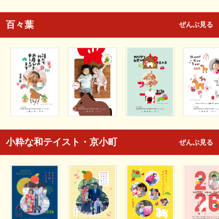
百々葉
ぜんぶ見る
小粋な和テイスト・京小町
ぜんぶ見る