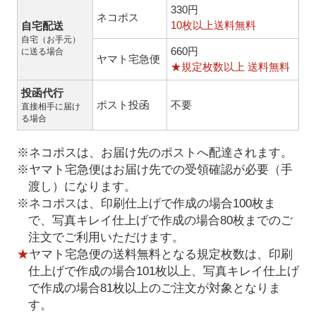
330円
ネコポス
10枚以上送料無料
自宅配送
自宅（お手元）
660円
に送る場合
ヤマト宅急便
★規定枚数以上 送料無料
投函代行
ポスト投函
不要
直接相手に届け
る場合
※ネコポスは、お届け先のポストへ配達されます。
※ヤマト宅急便はお届け先での受領確認が必要（手
渡し）になります。
※ネコポスは、印刷仕上げで作成の場合100枚ま
で、写真キレイ仕上げで作成の場合80枚までのご
注文でご利用いただけます。
★
ヤマト宅急便の送料無料となる規定枚数は、印刷
仕上げで作成の場合101枚以上、写真キレイ仕上げ
で作成の場合81枚以上のご注文が対象となりま
す。