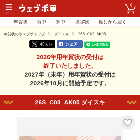
0
年賀状
喪中
寒中
挨拶状
推しから届く
年賀状のウェブポトップ
ダイスキ
26S_C03_AK05
2026年用年賀状の受付は
終了いたしました。
2027年（未年）用年賀状の受付は
2026年10月に開始予定です。
26S_C03_AK05 ダイスキ
気に入り