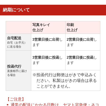
納期について
写真キレイ
印刷
仕上げ
仕上げ
自宅配送
3営業日後に出荷
し
2営業日後に出荷
し
自宅（お手元）
ます
ます
に送る場合
3営業日後に投函
し
2営業日後に投函
し
ます
ます
投函代行
直接相手に届け
※投函代行は郵便はがきで申込みく
る場合
ださい。私製はがきの場合は承る
ことができません。
【ご注意】
通常の配送にかかる日数は、ヤマト宅急便・ネコ