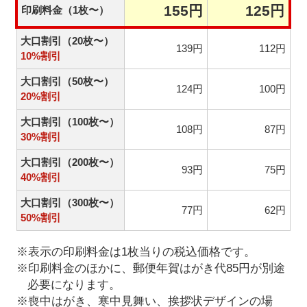
155円
125円
印刷料金（1枚〜）
大口割引（20枚〜）
139円
112円
10%割引
大口割引（50枚〜）
124円
100円
20%割引
大口割引（100枚〜）
108円
87円
30%割引
大口割引（200枚〜）
93円
75円
40%割引
大口割引（300枚〜）
77円
62円
50%割引
※表示の印刷料金は1枚当りの税込価格です。
※印刷料金のほかに、郵便年賀はがき代85円が別途
必要になります。
※喪中はがき、寒中見舞い、挨拶状デザインの場