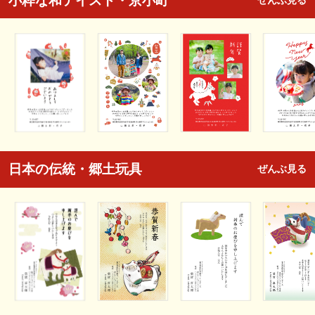
小粋な和テイスト・京小町
ぜんぶ見る
日本の伝統・郷土玩具
ぜんぶ見る