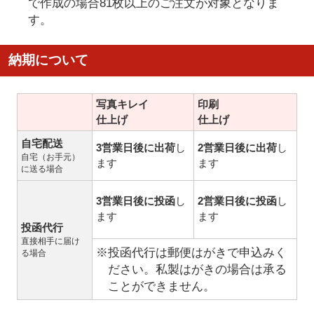
で作成の場合81枚以上のご注文が対象となりま
す。
納期について
写真キレイ
印刷
仕上げ
仕上げ
自宅配送
3営業日後に出荷
し
2営業日後に出荷
し
自宅（お手元）
ます
ます
に送る場合
3営業日後に投函
し
2営業日後に投函
し
ます
ます
投函代行
直接相手に届け
※投函代行は郵便はがきで申込みく
る場合
ださい。私製はがきの場合は承る
ことができません。