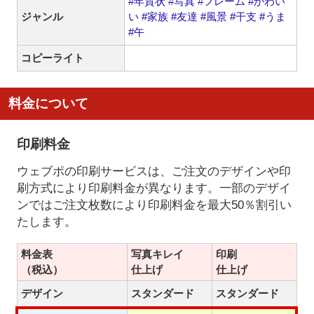
#年賀状
#写真
#フレーム
#かわい
ジャンル
い
#家族
#友達
#風景
#干支
#うま
#午
コピーライト
料金について
印刷料金
ウェブポの印刷サービスは、ご注文のデザインや印
刷方式により印刷料金が異なります。一部のデザイ
ンではご注文枚数により印刷料金を最大50％割引い
たします。
料金表
写真キレイ
印刷
（税込）
仕上げ
仕上げ
デザイン
スタンダード
スタンダード