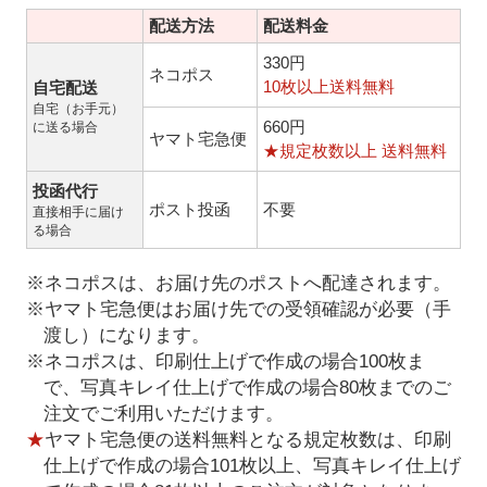
配送方法
配送料金
330円
ネコポス
10枚以上送料無料
自宅配送
自宅（お手元）
660円
に送る場合
ヤマト宅急便
★規定枚数以上 送料無料
投函代行
ポスト投函
不要
直接相手に届け
る場合
※ネコポスは、お届け先のポストへ配達されます。
※ヤマト宅急便はお届け先での受領確認が必要（手
渡し）になります。
※ネコポスは、印刷仕上げで作成の場合100枚ま
で、写真キレイ仕上げで作成の場合80枚までのご
注文でご利用いただけます。
★
ヤマト宅急便の送料無料となる規定枚数は、印刷
仕上げで作成の場合101枚以上、写真キレイ仕上げ