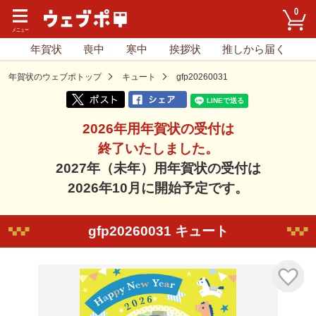
0
年賀状
喪中
寒中
挨拶状
推しから届く
年賀状のウェブポトップ
キュート
gfp20260031
2026年用年賀状の受付は
終了いたしました。
2027年（未年）用年賀状の受付は
2026年10月に開始予定です。
gfp20260031 キュート
気に入り