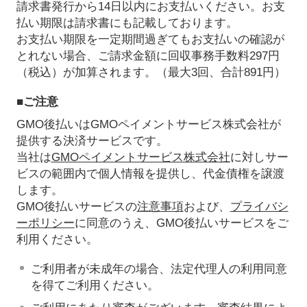
請求書発行から14日以内にお支払いください。お支
払い期限は請求書にも記載しております。
お支払い期限を一定期間過ぎてもお支払いの確認が
とれない場合、ご請求金額に回収事務手数料297円
（税込）が加算されます。（最大3回、合計891円）
■ご注意
GMO後払いはGMOペイメントサービス株式会社が
提供する決済サービスです。
当社は
GMOペイメントサービス株式会社
に対しサー
ビスの範囲内で個人情報を提供し、代金債権を譲渡
します。
GMO後払いサービスの
注意事項
および、
プライバシ
ーポリシー
に同意のうえ、GMO後払いサービスをご
利用ください。
ご利用者が未成年の場合、法定代理人の利用同意
を得てご利用ください。