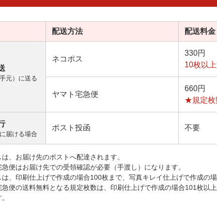
配送方法
配送料金
330円
ネコポス
10枚以
送
手元）に送る
660円
ヤマト宅急便
★規定枚
行
ポスト投函
不要
に届ける場合
スは、お届け先のポストへ配達されます。
宅急便はお届け先での受領確認が必要（手渡し）になります。
スは、印刷仕上げで作成の場合100枚まで、写真キレイ仕上げで作成の場
宅急便の送料無料となる規定枚数は、印刷仕上げで作成の場合101枚以
す。