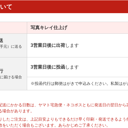
ついて
写真キレイ
仕上げ
送
3営業日後に出荷
します
手元）に送る
3営業日後に投函
します
行
に届ける場合
※投函代行は郵便はがきで申込みください。私製はが
】
配送にかかる日数は、ヤマト宅急便・ネコポスともに発送日の翌日から
る場合があります。
りしたご注文は、上記目安よりもできるだけ早く印刷・発送できるよう
数をいただく場合もございます。あらかじめご了承ください。