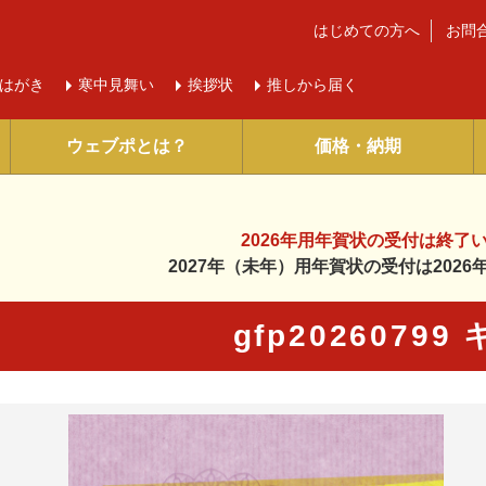
はじめての方へ
お問
はがき
寒中
見舞い
挨拶状
推しから届く
ウェブポとは？
価格・納期
2026年用年賀状の受付は
終了
2027年（未年）用年賀状の受付は
202
gfp20260799
に入り