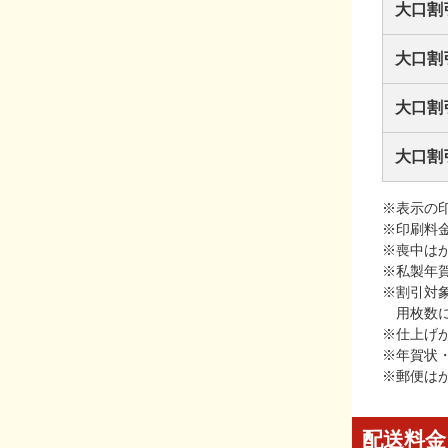
大口割
大口割
大口割
大口割
※表示の
※印刷料
※喪中は
※私製年
※割引対
用枚数
※仕上げ
※年賀状
※郵便は
配送料金