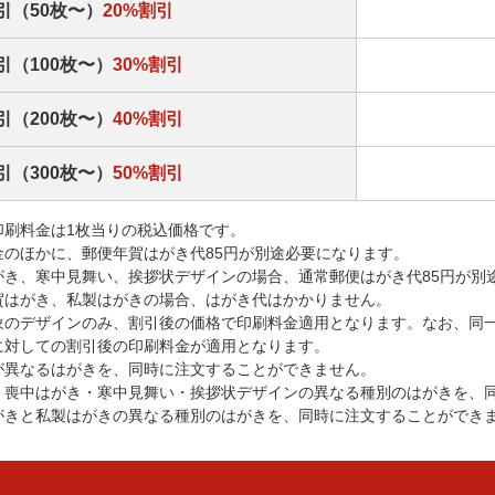
引（50枚〜）
20%割引
引（100枚〜）
30%割引
引（200枚〜）
40%割引
引（300枚〜）
50%割引
印刷料金は1枚当りの税込価格です。
金のほかに、郵便年賀はがき代85円が別途必要になります。
がき、寒中見舞い、挨拶状デザインの場合、通常郵便はがき代85円が別
賀はがき、私製はがきの場合、はがき代はかかりません。
象のデザインのみ、割引後の価格で印刷料金適用となります。なお、同
に対しての割引後の印刷料金が適用となります。
が異なるはがきを、同時に注文することができません。
・喪中はがき・寒中見舞い・挨拶状デザインの異なる種別のはがきを、
がきと私製はがきの異なる種別のはがきを、同時に注文することができ