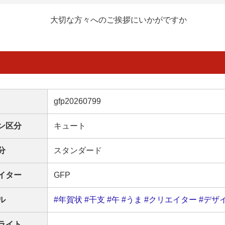
大切な方々へのご挨拶にいかがですか
gfp20260799
ン区分
キュート
分
スタンダード
イター
GFP
ル
#年賀状
#干支
#午
#うま
#クリエイター
#デザ
ライト