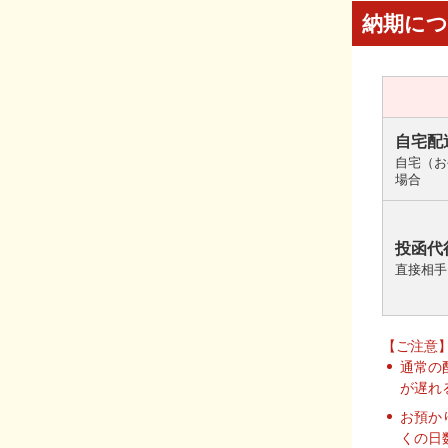
納期に
自宅配
自宅（お
場合
投函代
直接相手
【ご注意
通常の
が遅れ
お預か
くの日