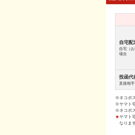
自宅配
自宅（お
場合
投函代
直接相手
※ネコポ
※ヤマト
※ネコポ
★
ヤマト
なりま