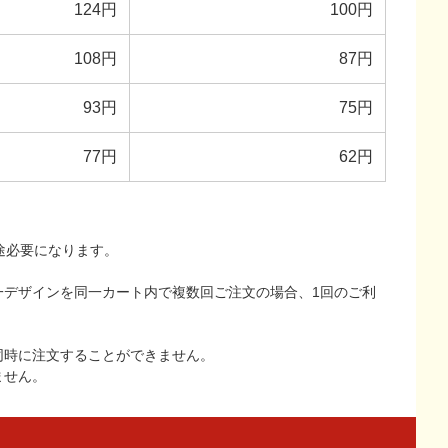
124円
100円
108円
87円
93円
75円
77円
62円
途必要になります。
一デザインを同一カート内で複数回ご注文の場合、1回のご利
同時に注文することができません。
ません。