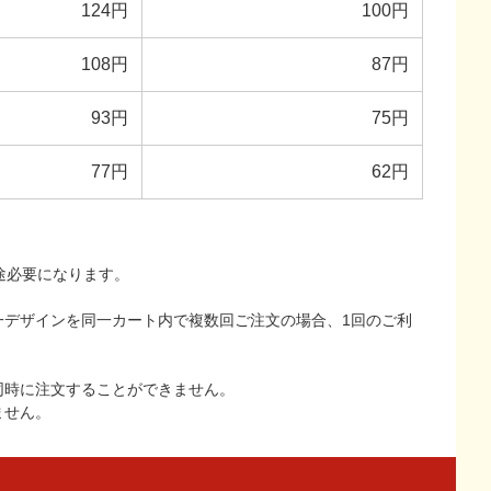
124円
100円
108円
87円
93円
75円
77円
62円
途必要になります。
一デザインを同一カート内で複数回ご注文の場合、1回のご利
同時に注文することができません。
ません。