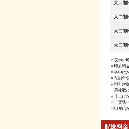
大口割
大口割
大口割
大口割
※表示の
※印刷料
※喪中は
※私製年
※割引対
用枚数
※仕上げ
※年賀状
※郵便は
配送料金