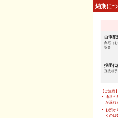
納期に
自宅配
自宅（お
場合
投函代
直接相手
【ご注意
通常の
が遅れ
お預か
くの日