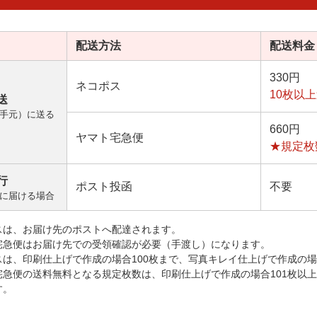
配送方法
配送料金
330円
ネコポス
10枚以
送
手元）に送る
660円
ヤマト宅急便
★規定枚
行
ポスト投函
不要
に届ける場合
スは、お届け先のポストへ配達されます。
宅急便はお届け先での受領確認が必要（手渡し）になります。
スは、印刷仕上げで作成の場合100枚まで、写真キレイ仕上げで作成の場
宅急便の送料無料となる規定枚数は、印刷仕上げで作成の場合101枚以
す。