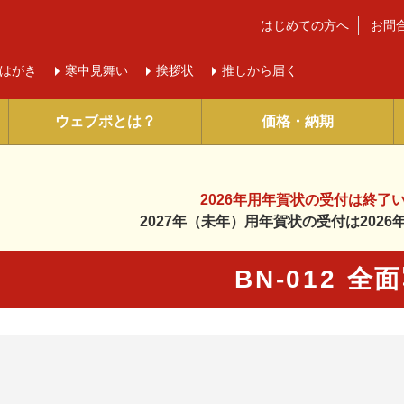
はじめての方へ
お問
はがき
寒中
見舞い
挨拶状
推しから届く
ウェブポとは？
価格・納期
2026年用年賀状の受付は
終了
2027年（未年）用年賀状の受付は
202
BN-012 全
に入り