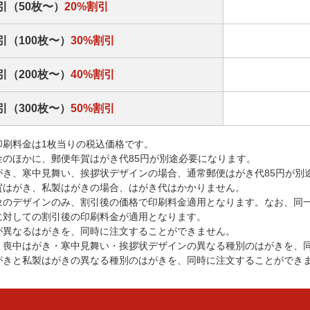
引（50枚〜）
20%割引
引（100枚〜）
30%割引
引（200枚〜）
40%割引
引（300枚〜）
50%割引
印刷料金は1枚当りの税込価格です。
金のほかに、郵便年賀はがき代85円が別途必要になります。
がき、寒中見舞い、挨拶状デザインの場合、通常郵便はがき代85円が別
賀はがき、私製はがきの場合、はがき代はかかりません。
象のデザインのみ、割引後の価格で印刷料金適用となります。なお、同
に対しての割引後の印刷料金が適用となります。
が異なるはがきを、同時に注文することができません。
・喪中はがき・寒中見舞い・挨拶状デザインの異なる種別のはがきを、
がきと私製はがきの異なる種別のはがきを、同時に注文することができ