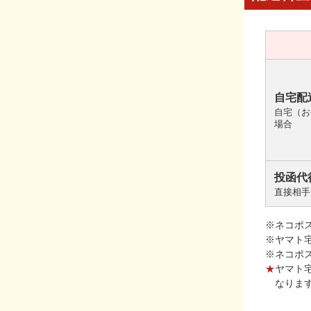
自宅配
自宅（お
場合
投函代
直接相手
※ネコポ
※ヤマト
※ネコポ
★
ヤマト
なりま