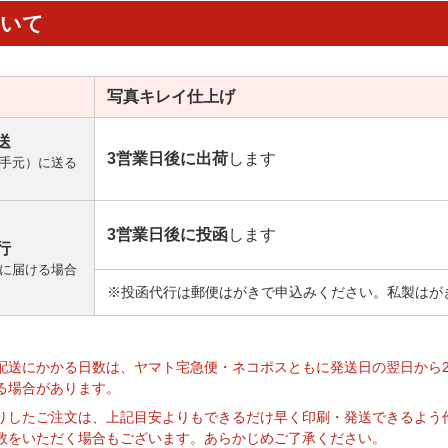
ついて
写真キレイ
仕上げ
送
3営業日後に出荷
します
手元）に送る
3営業日後に投函
します
行
に届ける場合
※投函代行は郵便はがきで申込みください。私製はが
】
配送にかかる日数は、ヤマト宅急便・ネコポスともに発送日の翌日から
る場合があります。
りしたご注文は、上記目安よりもできるだけ早く印刷・発送できるよう
数をいただく場合もございます。あらかじめご了承ください。