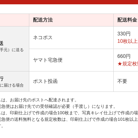
配送方法
配送料金
330円
ネコポス
10枚以
送
手元）に送る
660円
ヤマト宅急便
★規定枚
行
ポスト投函
不要
に届ける場合
スは、お届け先のポストへ配達されます。
宅急便はお届け先での受領確認が必要（手渡し）になります。
スは、印刷仕上げで作成の場合100枚まで、写真キレイ仕上げで作成の場
宅急便の送料無料となる規定枚数は、印刷仕上げで作成の場合101枚以
す。