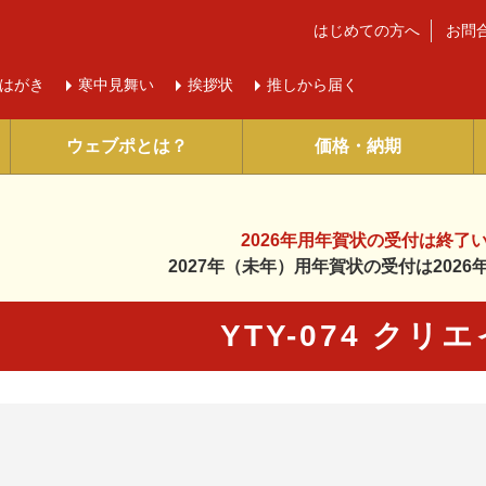
はじめての方へ
お問
はがき
寒中
見舞い
挨拶状
推しから届く
ウェブポとは？
価格・納期
2026年用年賀状の受付は
終了
2027年（未年）用年賀状の受付は
202
YTY-074 クリ
に入り