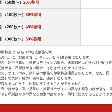
引（50枚〜）
20%割引
引（100枚〜）
30%割引
引（200枚〜）
40%割引
引（300枚〜）
50%割引
印刷料金は1枚当りの税込価格です。
金のほかに、郵便年賀はがき代85円が別途必要になります。
がき、寒中見舞い、挨拶状デザインの場合、通常郵便はがき代85円が別
賀はがき、私製はがきの場合、はがき代はかかりません。
象のデザインのみ、割引後の価格で印刷料金適用となります。なお、同
に対しての割引後の印刷料金が適用となります。
が異なるはがきを、同時に注文することができません。
・喪中はがき・寒中見舞い・挨拶状デザインの異なる種別のはがきを、
がきと私製はがきの異なる種別のはがきを、同時に注文することができ