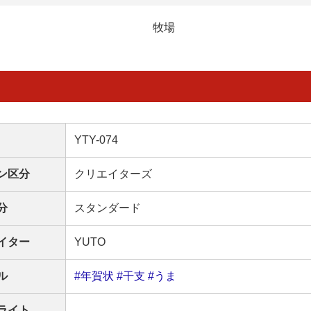
牧場
YTY-074
ン区分
クリエイターズ
分
スタンダード
イター
YUTO
ル
#年賀状
#干支
#うま
ライト