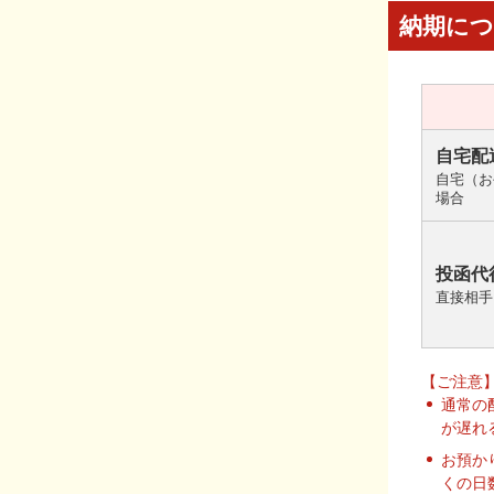
納期に
自宅配
自宅（お
場合
投函代
直接相手
【ご注意
通常の
が遅れ
お預か
くの日