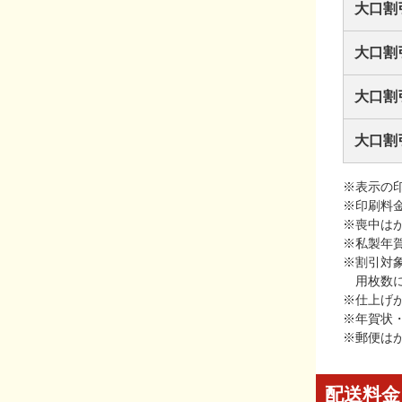
大口割
大口割
大口割
大口割
※表示の
※印刷料
※喪中は
※私製年
※割引対
用枚数
※仕上げ
※年賀状
※郵便は
配送料金