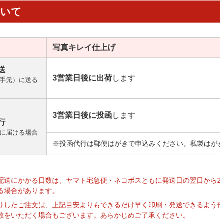
ついて
写真キレイ
仕上げ
送
3営業日後に出荷
します
手元）に送る
3営業日後に投函
します
行
に届ける場合
※投函代行は郵便はがきで申込みください。私製はが
】
配送にかかる日数は、ヤマト宅急便・ネコポスともに発送日の翌日から
る場合があります。
りしたご注文は、上記目安よりもできるだけ早く印刷・発送できるよう
数をいただく場合もございます。あらかじめご了承ください。