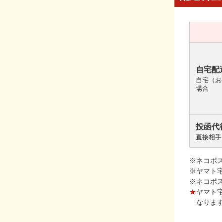
自宅配
自宅（お
場合
投函代
直接相手
※ネコポ
※ヤマト
※ネコポ
★
ヤマト
なりま