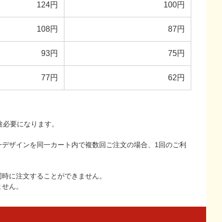
124円
100円
108円
87円
93円
75円
77円
62円
途必要になります。
一デザインを同一カート内で複数回ご注文の場合、1回のご利
同時に注文することができません。
ません。