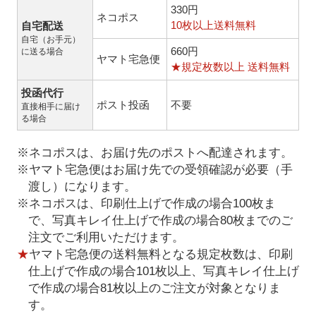
330円
ネコポス
10枚以上送料無料
自宅配送
自宅（お手元）
660円
に送る場合
ヤマト宅急便
★規定枚数以上 送料無料
投函代行
ポスト投函
不要
直接相手に届け
る場合
※ネコポスは、お届け先のポストへ配達されます。
※ヤマト宅急便はお届け先での受領確認が必要（手
渡し）になります。
※ネコポスは、印刷仕上げで作成の場合100枚ま
で、写真キレイ仕上げで作成の場合80枚までのご
注文でご利用いただけます。
★
ヤマト宅急便の送料無料となる規定枚数は、印刷
仕上げで作成の場合101枚以上、写真キレイ仕上げ
で作成の場合81枚以上のご注文が対象となりま
す。