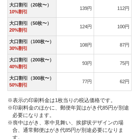
大口割引（20枚〜）
139円
112円
10%割引
大口割引（50枚〜）
124円
100円
20%割引
大口割引（100枚〜）
108円
87円
30%割引
大口割引（200枚〜）
93円
75円
40%割引
大口割引（300枚〜）
77円
62円
50%割引
※表示の印刷料金は1枚当りの税込価格です。
※印刷料金のほかに、郵便年賀はがき代85円が別途
必要になります。
※喪中はがき、寒中見舞い、挨拶状デザインの場
合、通常郵便はがき代85円が別途必要になりま
す。