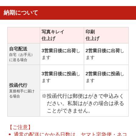
納期について
写真キレイ
印刷
仕上げ
仕上げ
自宅配送
3営業日後に出荷
し
2営業日後に出荷
し
自宅（お手元）
ます
ます
に送る場合
3営業日後に投函
し
2営業日後に投函
し
ます
ます
投函代行
直接相手に届け
※投函代行は郵便はがきで申込みく
る場合
ださい。私製はがきの場合は承る
ことができません。
【ご注意】
通常の配送にかかる日数は、ヤマト宅急便・ネコ