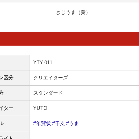
きじうま（黄）
YTY-011
ン区分
クリエイターズ
分
スタンダード
イター
YUTO
ル
#年賀状
#干支
#うま
ライト