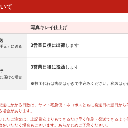
ついて
写真キレイ
仕上げ
送
3営業日後に出荷
します
手元）に送る
3営業日後に投函
します
行
に届ける場合
※投函代行は郵便はがきで申込みください。私製はが
】
配送にかかる日数は、ヤマト宅急便・ネコポスともに発送日の翌日から
る場合があります。
りしたご注文は、上記目安よりもできるだけ早く印刷・発送できるよう
数をいただく場合もございます。あらかじめご了承ください。