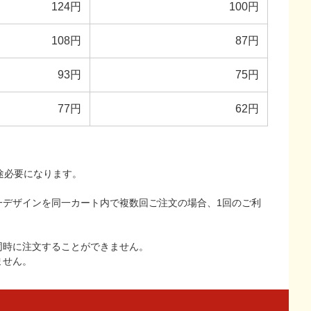
124円
100円
108円
87円
93円
75円
77円
62円
途必要になります。
一デザインを同一カート内で複数回ご注文の場合、1回のご利
同時に注文することができません。
ません。