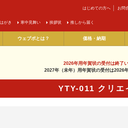
はじめての方へ
お問
はがき
寒中
見舞い
挨拶状
推しから届く
ウェブポとは？
価格・納期
2026年用年賀状の受付は
終了
2027年（未年）用年賀状の受付は
202
YTY-011 クリ
に入り