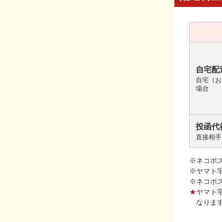
自宅配
自宅（お
場合
投函代
直接相手
※ネコポ
※ヤマト
※ネコポ
★
ヤマト
なりま