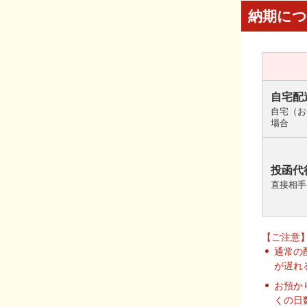
納期に
自宅配
自宅（お
場合
投函代
直接相手
【ご注意
通常の
が遅れ
お預か
くの日