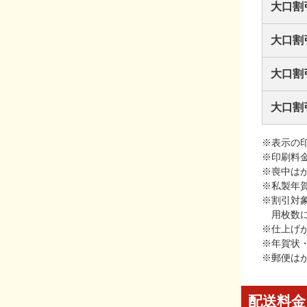
大口割
大口割
大口割
大口割
※表示の
※印刷料
※喪中は
※私製年
※割引対
用枚数
※仕上げ
※年賀状
※郵便は
配送料金