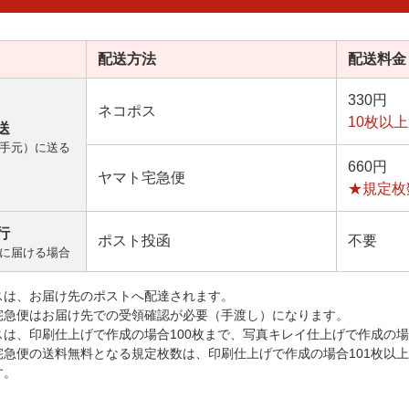
配送方法
配送料金
330円
ネコポス
10枚以
送
手元）に送る
660円
ヤマト宅急便
★規定枚
行
ポスト投函
不要
に届ける場合
スは、お届け先のポストへ配達されます。
宅急便はお届け先での受領確認が必要（手渡し）になります。
スは、印刷仕上げで作成の場合100枚まで、写真キレイ仕上げで作成の場
宅急便の送料無料となる規定枚数は、印刷仕上げで作成の場合101枚以
す。