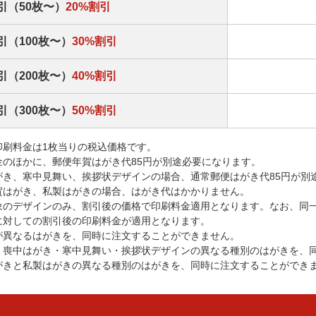
引（50枚〜）
20%割引
引（100枚〜）
30%割引
引（200枚〜）
40%割引
引（300枚〜）
50%割引
印刷料金は1枚当りの税込価格です。
金のほかに、郵便年賀はがき代85円が別途必要になります。
がき、寒中見舞い、挨拶状デザインの場合、通常郵便はがき代85円が別
賀はがき、私製はがきの場合、はがき代はかかりません。
象のデザインのみ、割引後の価格で印刷料金適用となります。なお、同
に対しての割引後の印刷料金が適用となります。
が異なるはがきを、同時に注文することができません。
・喪中はがき・寒中見舞い・挨拶状デザインの異なる種別のはがきを、
がきと私製はがきの異なる種別のはがきを、同時に注文することができ