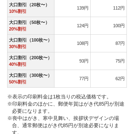
大口割引（20枚〜）
139円
112円
10%割引
大口割引（50枚〜）
124円
100円
20%割引
大口割引（100枚〜）
108円
87円
30%割引
大口割引（200枚〜）
93円
75円
40%割引
大口割引（300枚〜）
77円
62円
50%割引
※表示の印刷料金は1枚当りの税込価格です。
※印刷料金のほかに、郵便年賀はがき代85円が別途
必要になります。
※喪中はがき、寒中見舞い、挨拶状デザインの場
合、通常郵便はがき代85円が別途必要になりま
す。