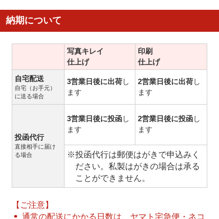
納期について
写真キレイ
印刷
仕上げ
仕上げ
自宅配送
3営業日後に出荷
し
2営業日後に出荷
し
自宅（お手元）
ます
ます
に送る場合
3営業日後に投函
し
2営業日後に投函
し
ます
ます
投函代行
直接相手に届け
※投函代行は郵便はがきで申込みく
る場合
ださい。私製はがきの場合は承る
ことができません。
【ご注意】
通常の配送にかかる日数は、ヤマト宅急便・ネコ