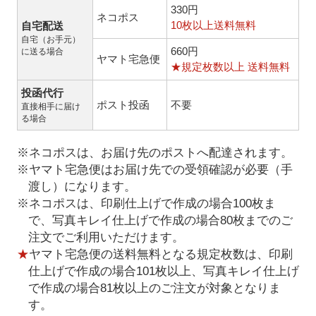
330円
ネコポス
10枚以上送料無料
自宅配送
自宅（お手元）
660円
に送る場合
ヤマト宅急便
★規定枚数以上 送料無料
投函代行
ポスト投函
不要
直接相手に届け
る場合
※ネコポスは、お届け先のポストへ配達されます。
※ヤマト宅急便はお届け先での受領確認が必要（手
渡し）になります。
※ネコポスは、印刷仕上げで作成の場合100枚ま
で、写真キレイ仕上げで作成の場合80枚までのご
注文でご利用いただけます。
★
ヤマト宅急便の送料無料となる規定枚数は、印刷
仕上げで作成の場合101枚以上、写真キレイ仕上げ
で作成の場合81枚以上のご注文が対象となりま
す。