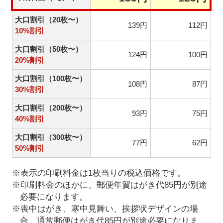
大口割引（20枚〜）
139円
112円
10%割引
大口割引（50枚〜）
124円
100円
20%割引
大口割引（100枚〜）
108円
87円
30%割引
大口割引（200枚〜）
93円
75円
40%割引
大口割引（300枚〜）
77円
62円
50%割引
※表示の印刷料金は1枚当りの税込価格です。
※印刷料金のほかに、郵便年賀はがき代85円が別途
必要になります。
※喪中はがき、寒中見舞い、挨拶状デザインの場
合、通常郵便はがき代85円が別途必要になりま