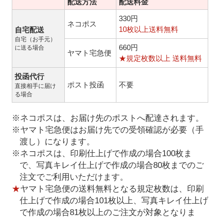
配送方法
配送料金
330円
ネコポス
10枚以上送料無料
自宅配送
自宅（お手元）
660円
に送る場合
ヤマト宅急便
★規定枚数以上 送料無料
投函代行
ポスト投函
不要
直接相手に届け
る場合
※ネコポスは、お届け先のポストへ配達されます。
※ヤマト宅急便はお届け先での受領確認が必要（手
渡し）になります。
※ネコポスは、印刷仕上げで作成の場合100枚ま
で、写真キレイ仕上げで作成の場合80枚までのご
注文でご利用いただけます。
★
ヤマト宅急便の送料無料となる規定枚数は、印刷
仕上げで作成の場合101枚以上、写真キレイ仕上げ
で作成の場合81枚以上のご注文が対象となりま