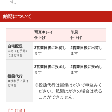
す。
納期について
写真キレイ
印刷
仕上げ
仕上げ
自宅配送
3営業日後に出荷
し
2営業日後に出荷
し
自宅（お手元）
ます
ます
に送る場合
3営業日後に投函
し
2営業日後に投函
し
ます
ます
投函代行
直接相手に届け
※投函代行は郵便はがきで申込みく
る場合
ださい。私製はがきの場合は承る
ことができません。
【ご注意】