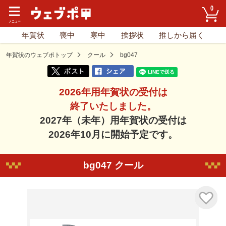
0
年賀状
喪中
寒中
挨拶状
推しから届く
年賀状のウェブポトップ
クール
bg047
2026年用年賀状の受付は
終了いたしました。
2027年（未年）用年賀状の受付は
2026年10月に開始予定です。
bg047 クール
気に入り