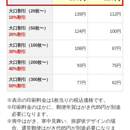
大口割引（20枚〜）
139円
112円
10%割引
大口割引（50枚〜）
124円
100円
20%割引
大口割引（100枚〜）
108円
87円
30%割引
大口割引（200枚〜）
93円
75円
40%割引
大口割引（300枚〜）
77円
62円
50%割引
※表示の印刷料金は1枚当りの税込価格です。
※印刷料金のほかに、郵便年賀はがき代85円が別途
必要になります。
※喪中はがき、寒中見舞い、挨拶状デザインの場
合、通常郵便はがき代85円が別途必要になりま