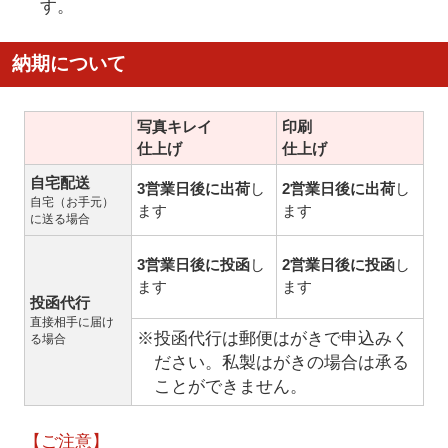
す。
納期について
写真キレイ
印刷
仕上げ
仕上げ
自宅配送
3営業日後に出荷
し
2営業日後に出荷
し
自宅（お手元）
ます
ます
に送る場合
3営業日後に投函
し
2営業日後に投函
し
ます
ます
投函代行
直接相手に届け
※投函代行は郵便はがきで申込みく
る場合
ださい。私製はがきの場合は承る
ことができません。
【ご注意】