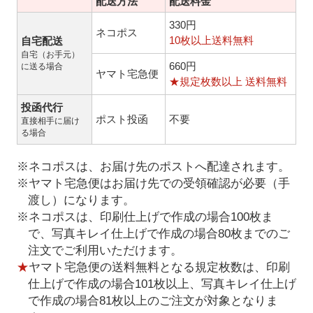
配送方法
配送料金
330円
ネコポス
10枚以上送料無料
自宅配送
自宅（お手元）
660円
に送る場合
ヤマト宅急便
★規定枚数以上 送料無料
投函代行
ポスト投函
不要
直接相手に届け
る場合
※ネコポスは、お届け先のポストへ配達されます。
※ヤマト宅急便はお届け先での受領確認が必要（手
渡し）になります。
※ネコポスは、印刷仕上げで作成の場合100枚ま
で、写真キレイ仕上げで作成の場合80枚までのご
注文でご利用いただけます。
★
ヤマト宅急便の送料無料となる規定枚数は、印刷
仕上げで作成の場合101枚以上、写真キレイ仕上げ
で作成の場合81枚以上のご注文が対象となりま