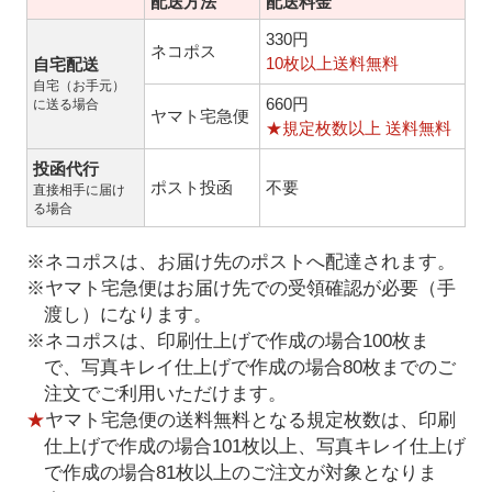
配送方法
配送料金
330円
ネコポス
10枚以上送料無料
自宅配送
自宅（お手元）
660円
に送る場合
ヤマト宅急便
★規定枚数以上 送料無料
投函代行
ポスト投函
不要
直接相手に届け
る場合
※ネコポスは、お届け先のポストへ配達されます。
※ヤマト宅急便はお届け先での受領確認が必要（手
渡し）になります。
※ネコポスは、印刷仕上げで作成の場合100枚ま
で、写真キレイ仕上げで作成の場合80枚までのご
注文でご利用いただけます。
★
ヤマト宅急便の送料無料となる規定枚数は、印刷
仕上げで作成の場合101枚以上、写真キレイ仕上げ
で作成の場合81枚以上のご注文が対象となりま