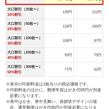
大口割引（20枚〜）
139円
112円
10%割引
大口割引（50枚〜）
124円
100円
20%割引
大口割引（100枚〜）
108円
87円
30%割引
大口割引（200枚〜）
93円
75円
40%割引
大口割引（300枚〜）
77円
62円
50%割引
※表示の印刷料金は1枚当りの税込価格です。
※印刷料金のほかに、郵便年賀はがき代85円が別途
必要になります。
※喪中はがき、寒中見舞い、挨拶状デザインの場
合、通常郵便はがき代85円が別途必要になりま