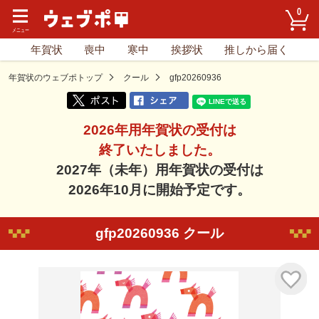
0
年賀状
喪中
寒中
挨拶状
推しから届く
年賀状のウェブポトップ
クール
gfp20260936
2026年用年賀状の受付は
終了いたしました。
2027年（未年）用年賀状の受付は
2026年10月に開始予定です。
gfp20260936 クール
気に入り