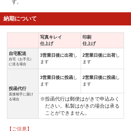
す。
納期について
写真キレイ
印刷
仕上げ
仕上げ
自宅配送
3営業日後に出荷
し
2営業日後に出荷
し
自宅（お手元）
ます
ます
に送る場合
3営業日後に投函
し
2営業日後に投函
し
ます
ます
投函代行
直接相手に届け
※投函代行は郵便はがきで申込みく
る場合
ださい。私製はがきの場合は承る
ことができません。
【ご注意】