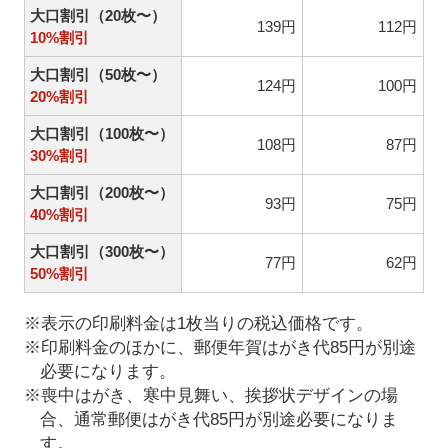
大口割引（20枚〜）
139円
112円
10%割引
大口割引（50枚〜）
124円
100円
20%割引
大口割引（100枚〜）
108円
87円
30%割引
大口割引（200枚〜）
93円
75円
40%割引
大口割引（300枚〜）
77円
62円
50%割引
※表示の印刷料金は1枚当りの税込価格です。
※印刷料金のほかに、郵便年賀はがき代85円が別途
必要になります。
※喪中はがき、寒中見舞い、挨拶状デザインの場
合、通常郵便はがき代85円が別途必要になりま
す。