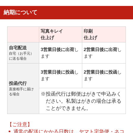
納期について
写真キレイ
印刷
仕上げ
仕上げ
自宅配送
3営業日後に出荷
し
2営業日後に出荷
し
自宅（お手元）
ます
ます
に送る場合
3営業日後に投函
し
2営業日後に投函
し
ます
ます
投函代行
直接相手に届け
※投函代行は郵便はがきで申込みく
る場合
ださい。私製はがきの場合は承る
ことができません。
【ご注意】
通常の配送にかかる日数は、ヤマト宅急便・ネコ