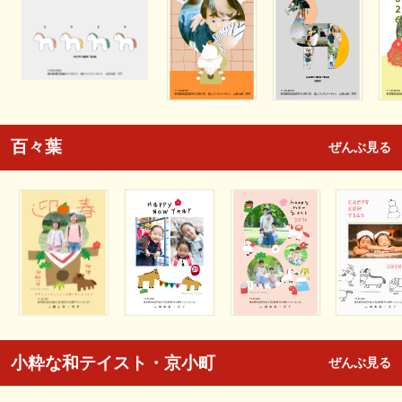
百々葉
ぜんぶ見る
小粋な和テイスト・京小町
ぜんぶ見る