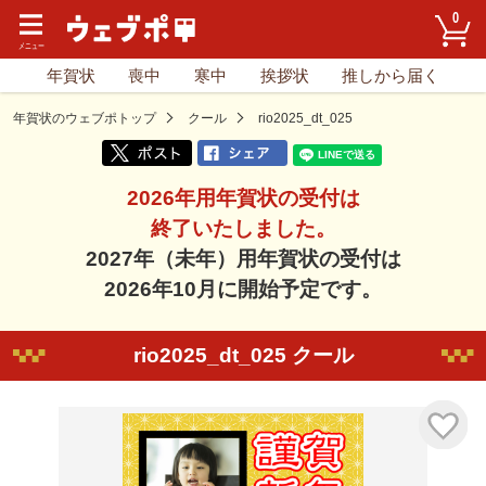
0
年賀状
喪中
寒中
挨拶状
推しから届く
年賀状のウェブポトップ
クール
rio2025_dt_025
2026年用年賀状の受付は
終了いたしました。
2027年（未年）用年賀状の受付は
2026年10月に開始予定です。
rio2025_dt_025 クール
気に入り