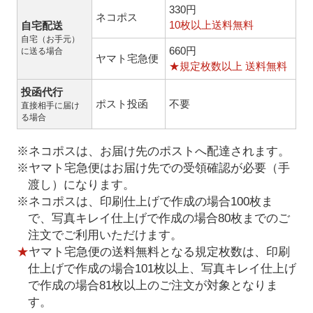
330円
ネコポス
10枚以上送料無料
自宅配送
自宅（お手元）
660円
に送る場合
ヤマト宅急便
★規定枚数以上 送料無料
投函代行
ポスト投函
不要
直接相手に届け
る場合
※ネコポスは、お届け先のポストへ配達されます。
※ヤマト宅急便はお届け先での受領確認が必要（手
渡し）になります。
※ネコポスは、印刷仕上げで作成の場合100枚ま
で、写真キレイ仕上げで作成の場合80枚までのご
注文でご利用いただけます。
★
ヤマト宅急便の送料無料となる規定枚数は、印刷
仕上げで作成の場合101枚以上、写真キレイ仕上げ
で作成の場合81枚以上のご注文が対象となりま
す。