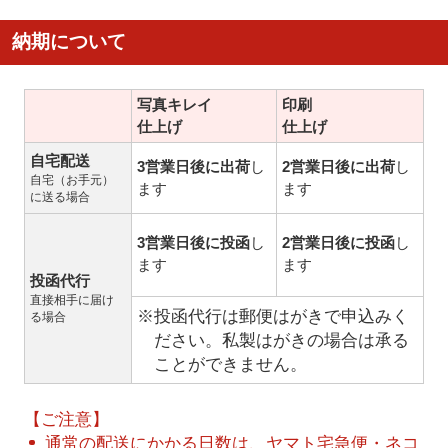
納期について
写真キレイ
印刷
仕上げ
仕上げ
自宅配送
3営業日後に出荷
し
2営業日後に出荷
し
自宅（お手元）
ます
ます
に送る場合
3営業日後に投函
し
2営業日後に投函
し
ます
ます
投函代行
直接相手に届け
※投函代行は郵便はがきで申込みく
る場合
ださい。私製はがきの場合は承る
ことができません。
【ご注意】
通常の配送にかかる日数は、ヤマト宅急便・ネコ