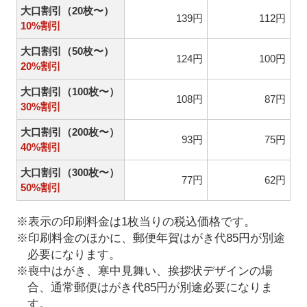
大口割引（20枚〜）
139円
112円
10%割引
大口割引（50枚〜）
124円
100円
20%割引
大口割引（100枚〜）
108円
87円
30%割引
大口割引（200枚〜）
93円
75円
40%割引
大口割引（300枚〜）
77円
62円
50%割引
※表示の印刷料金は1枚当りの税込価格です。
※印刷料金のほかに、郵便年賀はがき代85円が別途
必要になります。
※喪中はがき、寒中見舞い、挨拶状デザインの場
合、通常郵便はがき代85円が別途必要になりま
す。