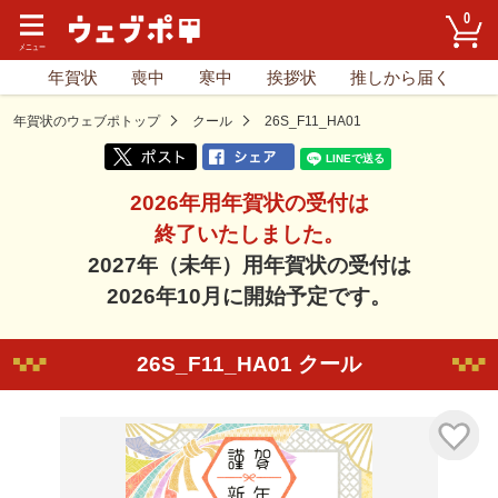
0
年賀状
喪中
寒中
挨拶状
推しから届く
年賀状のウェブポトップ
クール
26S_F11_HA01
2026年用年賀状の受付は
終了いたしました。
2027年（未年）用年賀状の受付は
2026年10月に開始予定です。
26S_F11_HA01 クール
気に入り