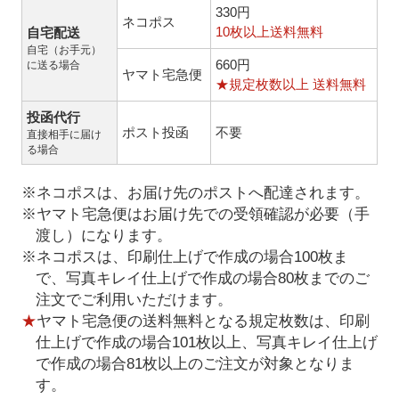
330円
ネコポス
10枚以上送料無料
自宅配送
自宅（お手元）
660円
に送る場合
ヤマト宅急便
★規定枚数以上 送料無料
投函代行
ポスト投函
不要
直接相手に届け
る場合
※ネコポスは、お届け先のポストへ配達されます。
※ヤマト宅急便はお届け先での受領確認が必要（手
渡し）になります。
※ネコポスは、印刷仕上げで作成の場合100枚ま
で、写真キレイ仕上げで作成の場合80枚までのご
注文でご利用いただけます。
★
ヤマト宅急便の送料無料となる規定枚数は、印刷
仕上げで作成の場合101枚以上、写真キレイ仕上げ
で作成の場合81枚以上のご注文が対象となりま
す。