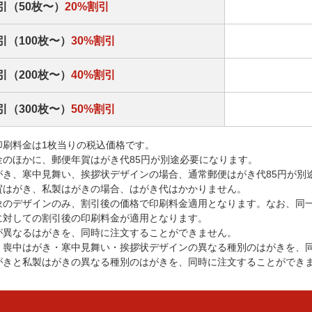
引（50枚〜）
20%割引
引（100枚〜）
30%割引
引（200枚〜）
40%割引
引（300枚〜）
50%割引
印刷料金は1枚当りの税込価格です。
金のほかに、郵便年賀はがき代85円が別途必要になります。
がき、寒中見舞い、挨拶状デザインの場合、通常郵便はがき代85円が別
賀はがき、私製はがきの場合、はがき代はかかりません。
象のデザインのみ、割引後の価格で印刷料金適用となります。なお、同
に対しての割引後の印刷料金が適用となります。
が異なるはがきを、同時に注文することができません。
・喪中はがき・寒中見舞い・挨拶状デザインの異なる種別のはがきを、
がきと私製はがきの異なる種別のはがきを、同時に注文することができ