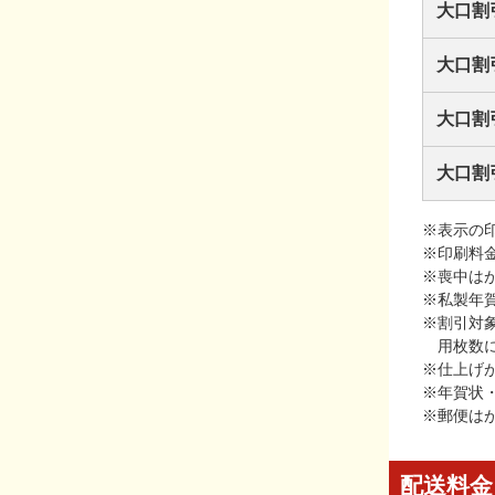
大口割
大口割
大口割
大口割
※表示の
※印刷料
※喪中は
※私製年
※割引対
用枚数
※仕上げ
※年賀状
※郵便は
配送料金