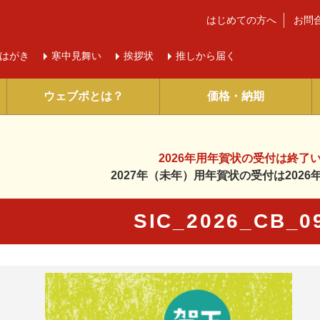
はじめての方へ
お問
はがき
寒中
見舞い
挨拶状
推しから届く
ウェブポとは？
価格・納期
2026年用年賀状の受付は
終了
2027年（未年）用年賀状の受付は
202
SIC_2026_CB_
に入り