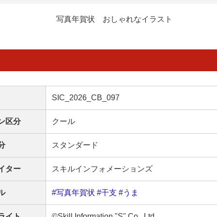
写真年賀状 おしゃれなイラスト
SIC_2026_CB_097
ン区分
クール
分
スタンダード
イター
スキルインフォメーションズ
ル
#写真年賀状
#干支
#うま
ライト
©Skill Information "S" Co., Ltd.