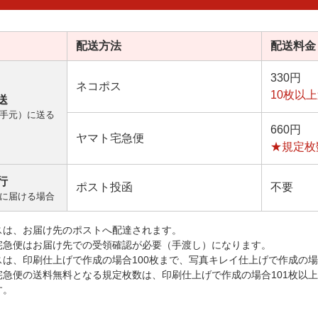
配送方法
配送料金
330円
ネコポス
10枚以
送
手元）に送る
660円
ヤマト宅急便
★規定枚
行
ポスト投函
不要
に届ける場合
スは、お届け先のポストへ配達されます。
宅急便はお届け先での受領確認が必要（手渡し）になります。
スは、印刷仕上げで作成の場合100枚まで、写真キレイ仕上げで作成の場
宅急便の送料無料となる規定枚数は、印刷仕上げで作成の場合101枚以
す。