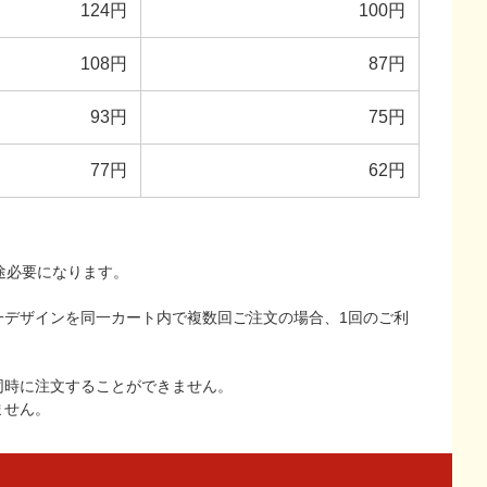
124円
100円
108円
87円
93円
75円
77円
62円
途必要になります。
一デザインを同一カート内で複数回ご注文の場合、1回のご利
同時に注文することができません。
ません。