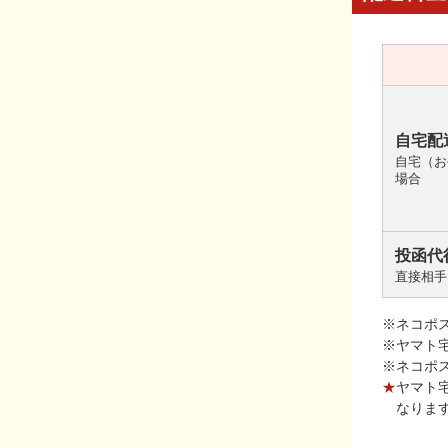
自宅配
自宅（お
場合
投函代
直接相手
※ネコポ
※ヤマト
※ネコポ
★
ヤマト
なりま