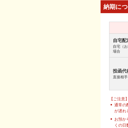
納期に
自宅配
自宅（お
場合
投函代
直接相手
【ご注意
通常の
が遅れ
お預か
くの日