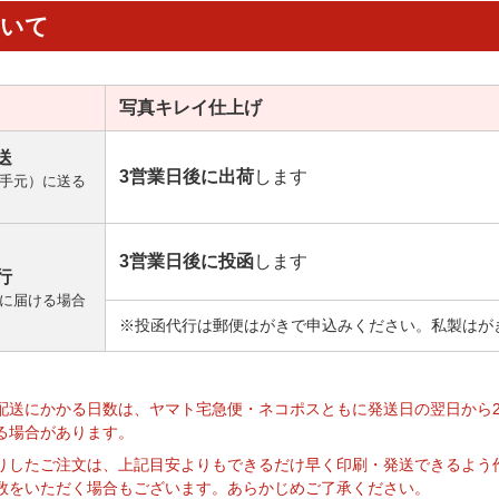
ついて
写真キレイ
仕上げ
送
3営業日後に出荷
します
手元）に送る
3営業日後に投函
します
行
に届ける場合
※投函代行は郵便はがきで申込みください。私製はが
】
配送にかかる日数は、ヤマト宅急便・ネコポスともに発送日の翌日から
る場合があります。
りしたご注文は、上記目安よりもできるだけ早く印刷・発送できるよう
数をいただく場合もございます。あらかじめご了承ください。