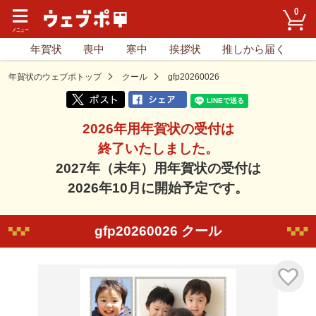
0
年賀状
喪中
寒中
挨拶状
推しから届く
年賀状のウェブポトップ
クール
gfp20260026
2026年用年賀状の受付は
終了いたしました。
2027年（未年）用年賀状の受付は
2026年10月に開始予定です。
gfp20260026 クール
気に入り