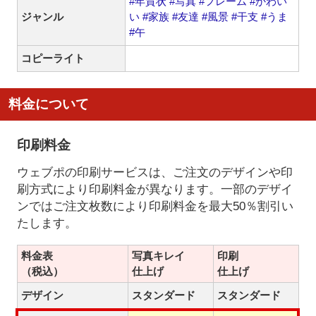
#年賀状
#写真
#フレーム
#かわい
ジャンル
い
#家族
#友達
#風景
#干支
#うま
#午
コピーライト
料金について
印刷料金
ウェブポの印刷サービスは、ご注文のデザインや印
刷方式により印刷料金が異なります。一部のデザイ
ンではご注文枚数により印刷料金を最大50％割引い
たします。
料金表
写真キレイ
印刷
（税込）
仕上げ
仕上げ
デザイン
スタンダード
スタンダード