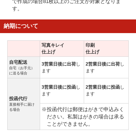
で作成の場合81枚以上のご注文が対象となりま
す。
納期について
写真キレイ
印刷
仕上げ
仕上げ
自宅配送
3営業日後に出荷
し
2営業日後に出荷
し
自宅（お手元）
ます
ます
に送る場合
3営業日後に投函
し
2営業日後に投函
し
ます
ます
投函代行
直接相手に届け
※投函代行は郵便はがきで申込みく
る場合
ださい。私製はがきの場合は承る
ことができません。