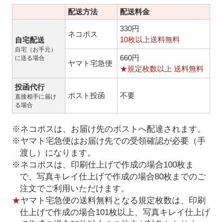
配送方法
配送料金
330円
ネコポス
10枚以上送料無料
自宅配送
自宅（お手元）
660円
に送る場合
ヤマト宅急便
★規定枚数以上 送料無料
投函代行
ポスト投函
不要
直接相手に届け
る場合
※ネコポスは、お届け先のポストへ配達されます。
※ヤマト宅急便はお届け先での受領確認が必要（手
渡し）になります。
※ネコポスは、印刷仕上げで作成の場合100枚ま
で、写真キレイ仕上げで作成の場合80枚までのご
注文でご利用いただけます。
★
ヤマト宅急便の送料無料となる規定枚数は、印刷
仕上げで作成の場合101枚以上、写真キレイ仕上げ