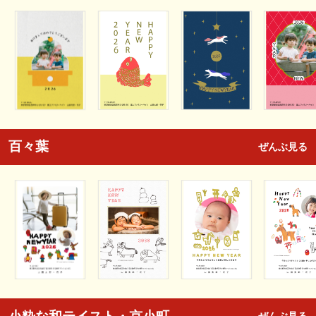
百々葉
ぜんぶ見る