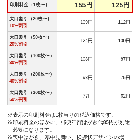
155円
125円
印刷料金（1枚〜）
大口割引（20枚〜）
139円
112円
10%割引
大口割引（50枚〜）
124円
100円
20%割引
大口割引（100枚〜）
108円
87円
30%割引
大口割引（200枚〜）
93円
75円
40%割引
大口割引（300枚〜）
77円
62円
50%割引
※表示の印刷料金は1枚当りの税込価格です。
※印刷料金のほかに、郵便年賀はがき代85円が別途
必要になります。
※喪中はがき、寒中見舞い、挨拶状デザインの場