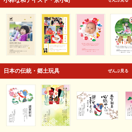
小粋な和テイスト・京小町
ぜんぶ見る
日本の伝統・郷土玩具
ぜんぶ見る