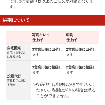
で作成の場合81枚以上のご注文が対象となりま
す。
納期について
写真キレイ
印刷
仕上げ
仕上げ
自宅配送
3営業日後に出荷
し
2営業日後に出荷
し
自宅（お手元）
ます
ます
に送る場合
3営業日後に投函
し
2営業日後に投函
し
ます
ます
投函代行
直接相手に届け
※投函代行は郵便はがきで申込みく
る場合
ださい。私製はがきの場合は承る
ことができません。