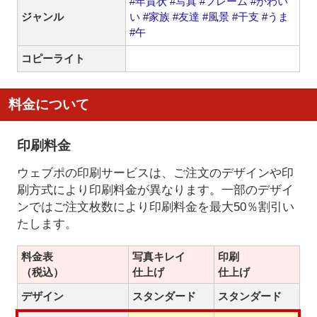
#年賀状
#写真
#フレーム
#かわい
ジャンル
い
#家族
#友達
#風景
#干支
#うま
#午
コピーライト
料金について
印刷料金
ウェブポの印刷サービスは、ご注文のデザインや印
刷方式により印刷料金が異なります。一部のデザイ
ンではご注文枚数により印刷料金を最大50％割引い
たします。
料金表
写真キレイ
印刷
（税込）
仕上げ
仕上げ
デザイン
スタンダード
スタンダード