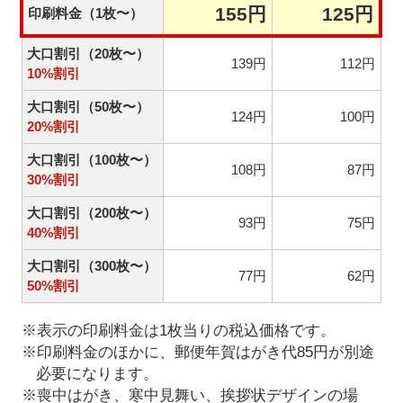
155円
125円
印刷料金（1枚〜）
大口割引（20枚〜）
139円
112円
10%割引
大口割引（50枚〜）
124円
100円
20%割引
大口割引（100枚〜）
108円
87円
30%割引
大口割引（200枚〜）
93円
75円
40%割引
大口割引（300枚〜）
77円
62円
50%割引
※表示の印刷料金は1枚当りの税込価格です。
※印刷料金のほかに、郵便年賀はがき代85円が別途
必要になります。
※喪中はがき、寒中見舞い、挨拶状デザインの場