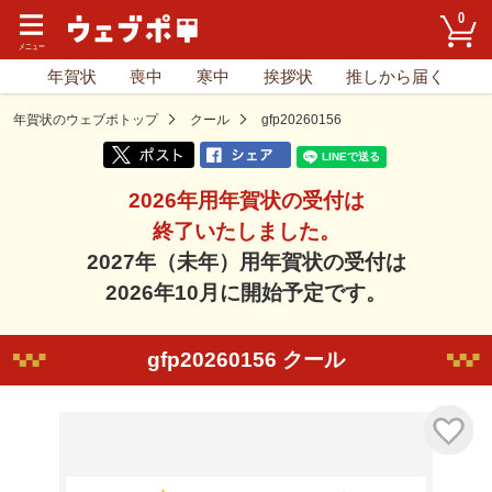
0
年賀状
喪中
寒中
挨拶状
推しから届く
年賀状のウェブポトップ
クール
gfp20260156
2026年用年賀状の受付は
終了いたしました。
2027年（未年）用年賀状の受付は
2026年10月に開始予定です。
gfp20260156 クール
気に入り