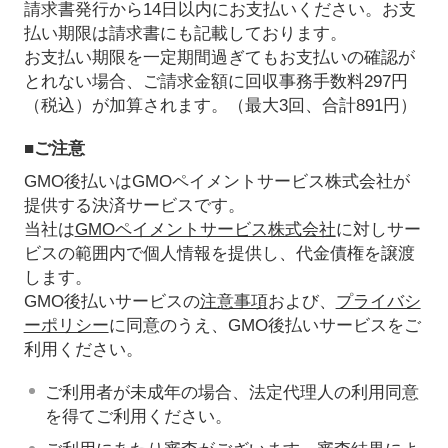
請求書発行から14日以内にお支払いください。お支
払い期限は請求書にも記載しております。
お支払い期限を一定期間過ぎてもお支払いの確認が
とれない場合、ご請求金額に回収事務手数料297円
（税込）が加算されます。（最大3回、合計891円）
■ご注意
GMO後払いはGMOペイメントサービス株式会社が
提供する決済サービスです。
当社は
GMOペイメントサービス株式会社
に対しサー
ビスの範囲内で個人情報を提供し、代金債権を譲渡
します。
GMO後払いサービスの
注意事項
および、
プライバシ
ーポリシー
に同意のうえ、GMO後払いサービスをご
利用ください。
ご利用者が未成年の場合、法定代理人の利用同意
を得てご利用ください。