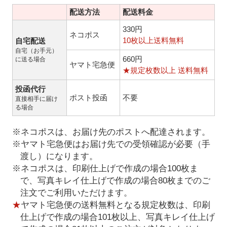
配送方法
配送料金
330円
ネコポス
10枚以上送料無料
自宅配送
自宅（お手元）
660円
に送る場合
ヤマト宅急便
★規定枚数以上 送料無料
投函代行
ポスト投函
不要
直接相手に届け
る場合
※ネコポスは、お届け先のポストへ配達されます。
※ヤマト宅急便はお届け先での受領確認が必要（手
渡し）になります。
※ネコポスは、印刷仕上げで作成の場合100枚ま
で、写真キレイ仕上げで作成の場合80枚までのご
注文でご利用いただけます。
★
ヤマト宅急便の送料無料となる規定枚数は、印刷
仕上げで作成の場合101枚以上、写真キレイ仕上げ