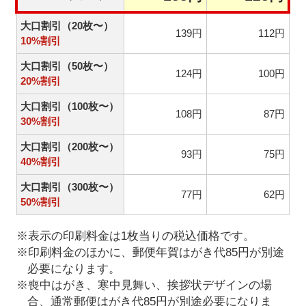
大口割引（20枚〜）
139円
112円
10%割引
大口割引（50枚〜）
124円
100円
20%割引
大口割引（100枚〜）
108円
87円
30%割引
大口割引（200枚〜）
93円
75円
40%割引
大口割引（300枚〜）
77円
62円
50%割引
※表示の印刷料金は1枚当りの税込価格です。
※印刷料金のほかに、郵便年賀はがき代85円が別途
必要になります。
※喪中はがき、寒中見舞い、挨拶状デザインの場
合、通常郵便はがき代85円が別途必要になりま