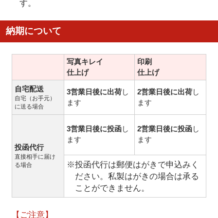
す。
納期について
写真キレイ
印刷
仕上げ
仕上げ
自宅配送
3営業日後に出荷
し
2営業日後に出荷
し
自宅（お手元）
ます
ます
に送る場合
3営業日後に投函
し
2営業日後に投函
し
ます
ます
投函代行
直接相手に届け
※投函代行は郵便はがきで申込みく
る場合
ださい。私製はがきの場合は承る
ことができません。
【ご注意】