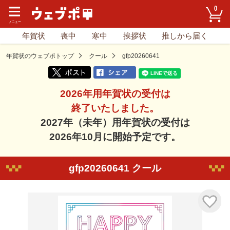
0
年賀状
喪中
寒中
挨拶状
推しから届く
年賀状のウェブポトップ
クール
gfp20260641
2026年用年賀状の受付は
終了いたしました。
2027年（未年）用年賀状の受付は
2026年10月に開始予定です。
gfp20260641 クール
気に入り