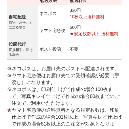
配送方法
配送料金
330円
ネコポス
10枚以上送料無料
自宅配送
自宅（お手元）
660円
に送る場合
ヤマト宅急便
★規定枚数以上 送料無料
投函代行
ポスト投函
不要
直接相手に届け
る場合
※ネコポスは、お届け先のポストへ配達されます。
※ヤマト宅急便はお届け先での受領確認が必要（手
渡し）になります。
※ネコポスは、印刷仕上げで作成の場合100枚ま
で、写真キレイ仕上げで作成の場合80枚までのご
注文でご利用いただけます。
★
ヤマト宅急便の送料無料となる規定枚数は、印刷
仕上げで作成の場合101枚以上、写真キレイ仕上げ
で作成の場合81枚以上のご注文が対象となりま