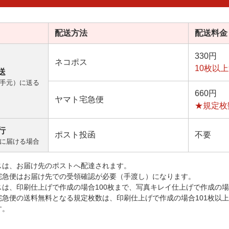
配送方法
配送料金
330円
ネコポス
10枚以
送
手元）に送る
660円
ヤマト宅急便
★規定枚
行
ポスト投函
不要
に届ける場合
スは、お届け先のポストへ配達されます。
宅急便はお届け先での受領確認が必要（手渡し）になります。
スは、印刷仕上げで作成の場合100枚まで、写真キレイ仕上げで作成の場
宅急便の送料無料となる規定枚数は、印刷仕上げで作成の場合101枚以
す。