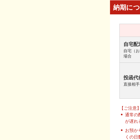
納期に
自宅配
自宅（お
場合
投函代
直接相手
【ご注意
通常の
が遅れ
お預か
くの日