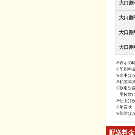
大口割
大口割
大口割
大口割
※表示の
※印刷料
※喪中は
※私製年
※割引対
用枚数
※仕上げ
※年賀状
※郵便は
配送料金