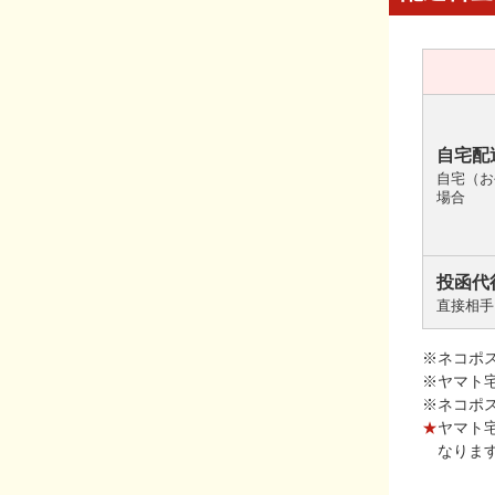
自宅配
自宅（お
場合
投函代
直接相手
※ネコポ
※ヤマト
※ネコポ
★
ヤマト
なりま