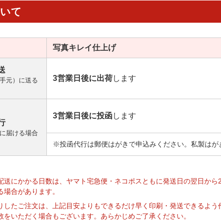
ついて
写真キレイ
仕上げ
送
3営業日後に出荷
します
手元）に送る
3営業日後に投函
します
行
に届ける場合
※投函代行は郵便はがきで申込みください。私製はが
】
配送にかかる日数は、ヤマト宅急便・ネコポスともに発送日の翌日から
る場合があります。
りしたご注文は、上記目安よりもできるだけ早く印刷・発送できるよう
数をいただく場合もございます。あらかじめご了承ください。