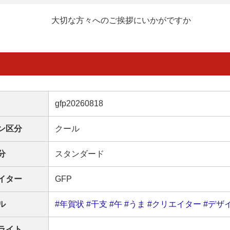
大切な方々へのご挨拶にいかがですか
gfp20260818
ン区分
クール
分
スタンダード
イター
GFP
ル
#年賀状
#干支
#午
#うま
#クリエイター
#デザ
ライト