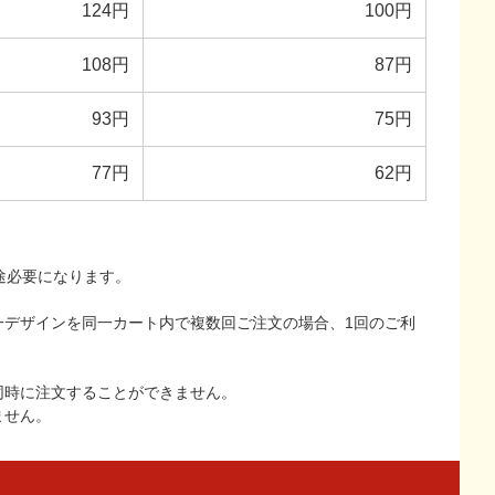
124円
100円
108円
87円
93円
75円
77円
62円
途必要になります。
一デザインを同一カート内で複数回ご注文の場合、1回のご利
同時に注文することができません。
ません。