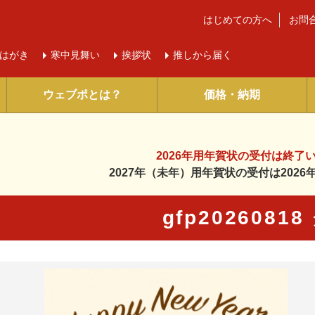
はじめての方へ
お問
はがき
寒中
見舞い
挨拶状
推しから届く
ウェブポとは？
価格・納期
2026年用年賀状の受付は
終了
2027年（未年）用年賀状の受付は
202
gfp2026081
に入り