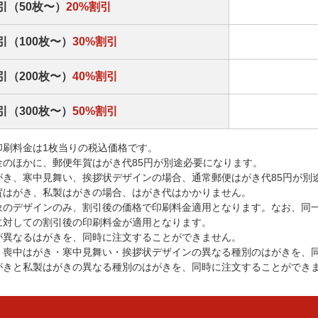
引（50枚〜）
20%割引
引（100枚〜）
30%割引
引（200枚〜）
40%割引
引（300枚〜）
50%割引
印刷料金は1枚当りの税込価格です。
金のほかに、郵便年賀はがき代85円が別途必要になります。
がき、寒中見舞い、挨拶状デザインの場合、通常郵便はがき代85円が別
賀はがき、私製はがきの場合、はがき代はかかりません。
象のデザインのみ、割引後の価格で印刷料金適用となります。なお、同
に対しての割引後の印刷料金が適用となります。
が異なるはがきを、同時に注文することができません。
・喪中はがき・寒中見舞い・挨拶状デザインの異なる種別のはがきを、
がきと私製はがきの異なる種別のはがきを、同時に注文することができ