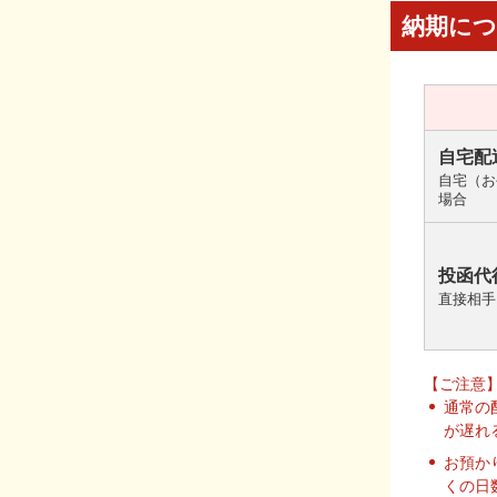
納期に
自宅配
自宅（お
場合
投函代
直接相手
【ご注意
通常の
が遅れ
お預か
くの日