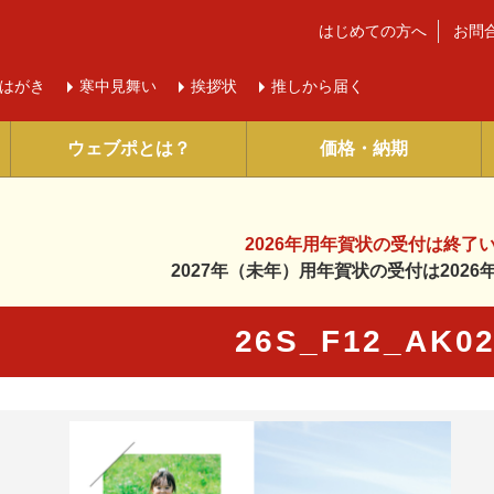
はじめての方へ
お問
はがき
寒中
見舞い
挨拶状
推しから届く
ウェブポとは？
価格・納期
2026年用年賀状の受付は
終了
2027年（未年）用年賀状の受付は
202
26S_F12_AK
に入り