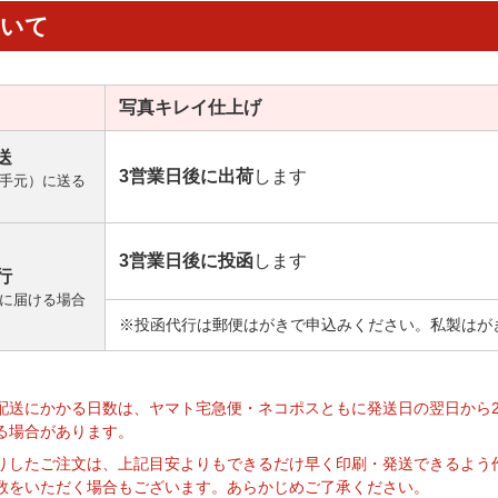
ついて
写真キレイ
仕上げ
送
3営業日後に出荷
します
手元）に送る
3営業日後に投函
します
行
に届ける場合
※投函代行は郵便はがきで申込みください。私製はが
】
配送にかかる日数は、ヤマト宅急便・ネコポスともに発送日の翌日から
る場合があります。
りしたご注文は、上記目安よりもできるだけ早く印刷・発送できるよう
数をいただく場合もございます。あらかじめご了承ください。