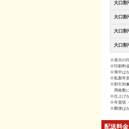
大口割
大口割
大口割
大口割
※表示の
※印刷料
※喪中は
※私製年
※割引対
用枚数
※仕上げ
※年賀状
※郵便は
配送料金