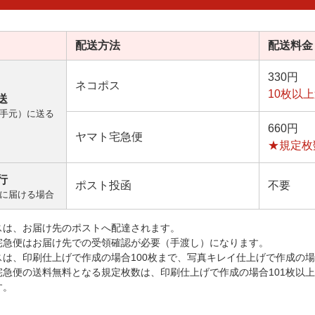
配送方法
配送料金
330円
ネコポス
10枚以
送
手元）に送る
660円
ヤマト宅急便
★規定枚
行
ポスト投函
不要
に届ける場合
スは、お届け先のポストへ配達されます。
宅急便はお届け先での受領確認が必要（手渡し）になります。
スは、印刷仕上げで作成の場合100枚まで、写真キレイ仕上げで作成の場
宅急便の送料無料となる規定枚数は、印刷仕上げで作成の場合101枚以
す。