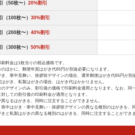
引（50枚〜）
20%割引
引（100枚〜）
30%割引
引（200枚〜）
40%割引
引（300枚〜）
50%割引
印刷料金は1枚当りの税込価格です。
金のほかに、郵便年賀はがき代85円が別途必要になります。
がき、寒中見舞い、挨拶状デザインの場合、通常郵便はがき代85円が別
賀はがき、私製はがきの場合、はがき代はかかりません。
象のデザインのみ、割引後の価格で印刷料金適用となります。なお、同
に対しての割引後の印刷料金が適用となります。
が異なるはがきを、同時に注文することができません。
・喪中はがき・寒中見舞い・挨拶状デザインの異なる種別のはがきを、
がきと私製はがきの異なる種別のはがきを、同時に注文することができ