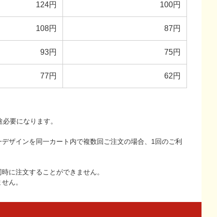
124円
100円
108円
87円
93円
75円
77円
62円
途必要になります。
一デザインを同一カート内で複数回ご注文の場合、1回のご利
同時に注文することができません。
ません。