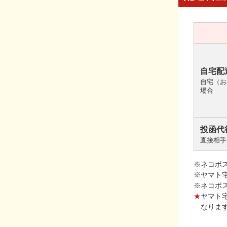
自宅配
自宅（お
場合
投函代
直接相手
※ネコポ
※ヤマト
※ネコポ
★
ヤマト
なりま