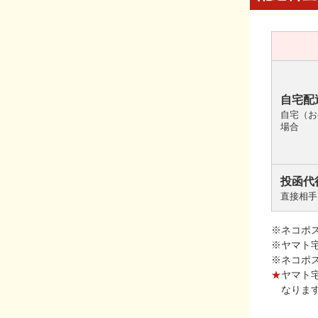
自宅配
自宅（お
場合
投函代
直接相手
※ネコポ
※ヤマト
※ネコポ
★
ヤマト
なりま