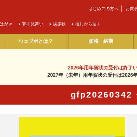
はじめての方へ
お問
はがき
寒中
見舞い
挨拶状
推しから届く
ウェブポとは？
価格・納期
2026年用年賀状の受付は
終了
2027年（未年）用年賀状の受付は
202
gfp2026034
に入り