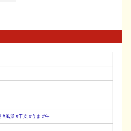
達
#風景
#干支
#うま
#午