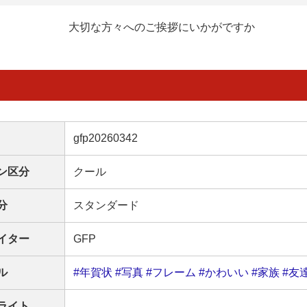
大切な方々へのご挨拶にいかがですか
gfp20260342
ン区分
クール
分
スタンダード
イター
GFP
ル
#年賀状
#写真
#フレーム
#かわいい
#家族
#友
ライト