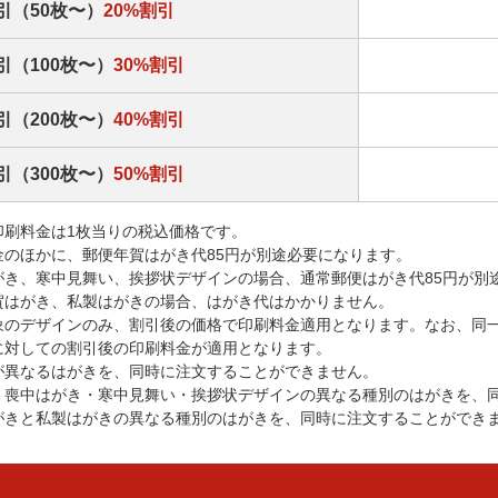
引（50枚〜）
20%割引
引（100枚〜）
30%割引
引（200枚〜）
40%割引
引（300枚〜）
50%割引
印刷料金は1枚当りの税込価格です。
金のほかに、郵便年賀はがき代85円が別途必要になります。
がき、寒中見舞い、挨拶状デザインの場合、通常郵便はがき代85円が別
賀はがき、私製はがきの場合、はがき代はかかりません。
象のデザインのみ、割引後の価格で印刷料金適用となります。なお、同
に対しての割引後の印刷料金が適用となります。
が異なるはがきを、同時に注文することができません。
・喪中はがき・寒中見舞い・挨拶状デザインの異なる種別のはがきを、
がきと私製はがきの異なる種別のはがきを、同時に注文することができ