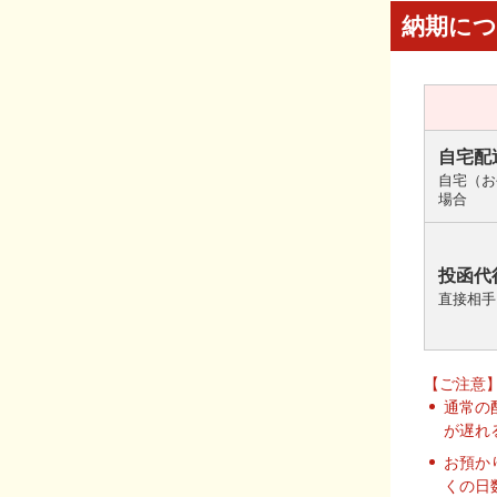
納期に
自宅配
自宅（お
場合
投函代
直接相手
【ご注意
通常の
が遅れ
お預か
くの日