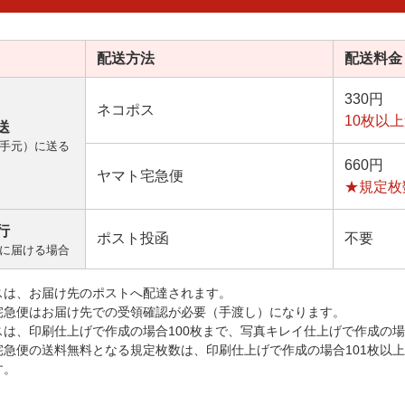
配送方法
配送料金
330円
ネコポス
10枚以
送
手元）に送る
660円
ヤマト宅急便
★規定枚
行
ポスト投函
不要
に届ける場合
スは、お届け先のポストへ配達されます。
宅急便はお届け先での受領確認が必要（手渡し）になります。
スは、印刷仕上げで作成の場合100枚まで、写真キレイ仕上げで作成の場
宅急便の送料無料となる規定枚数は、印刷仕上げで作成の場合101枚以
す。