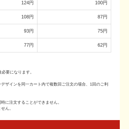
124円
100円
108円
87円
93円
75円
77円
62円
途必要になります。
一デザインを同一カート内で複数回ご注文の場合、1回のご利
同時に注文することができません。
ません。