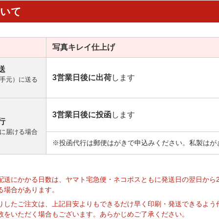
ついて
写真キレイ
仕上げ
送
3営業日後に出荷
します
手元）に送る
3営業日後に投函
します
行
に届ける場合
※投函代行は郵便はがきで申込みください。私製はが
】
配送にかかる日数は、ヤマト宅急便・ネコポスともに発送日の翌日から
る場合があります。
りしたご注文は、上記目安よりもできるだけ早く印刷・発送できるよう
数をいただく場合もございます。あらかじめご了承ください。