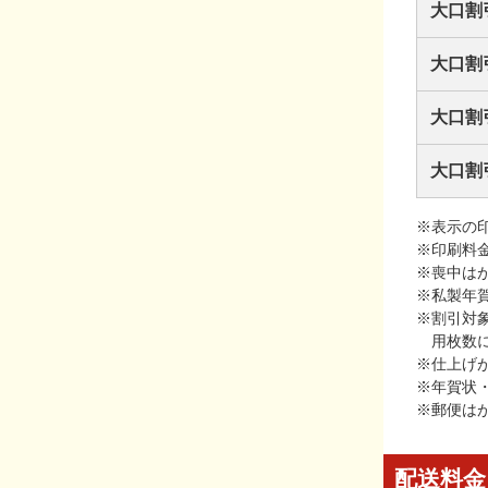
大口割
大口割
大口割
大口割
※表示の
※印刷料
※喪中は
※私製年
※割引対
用枚数
※仕上げ
※年賀状
※郵便は
配送料金