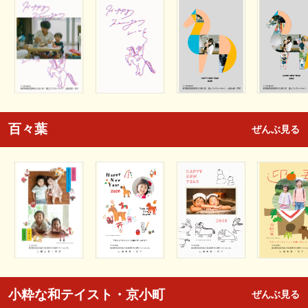
百々葉
ぜんぶ見る
小粋な和テイスト・京小町
ぜんぶ見る