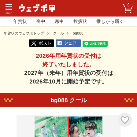
0
年賀状
喪中
寒中
挨拶状
推しから届く
年賀状のウェブポトップ
クール
bg088
2026年用年賀状の受付は
終了いたしました。
2027年（未年）用年賀状の受付は
2026年10月に開始予定です。
bg088 クール
気に入り