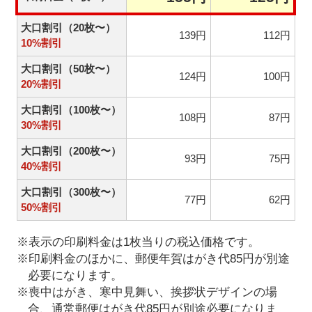
大口割引（20枚〜）
139円
112円
10%割引
大口割引（50枚〜）
124円
100円
20%割引
大口割引（100枚〜）
108円
87円
30%割引
大口割引（200枚〜）
93円
75円
40%割引
大口割引（300枚〜）
77円
62円
50%割引
※表示の印刷料金は1枚当りの税込価格です。
※印刷料金のほかに、郵便年賀はがき代85円が別途
必要になります。
※喪中はがき、寒中見舞い、挨拶状デザインの場
合、通常郵便はがき代85円が別途必要になりま