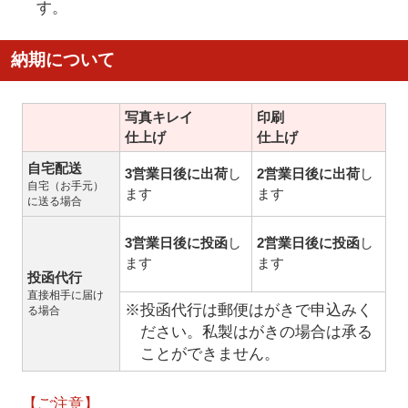
す。
納期について
写真キレイ
印刷
仕上げ
仕上げ
自宅配送
3営業日後に出荷
し
2営業日後に出荷
し
自宅（お手元）
ます
ます
に送る場合
3営業日後に投函
し
2営業日後に投函
し
ます
ます
投函代行
直接相手に届け
※投函代行は郵便はがきで申込みく
る場合
ださい。私製はがきの場合は承る
ことができません。
【ご注意】