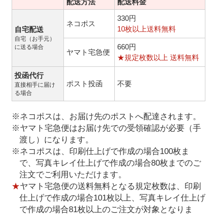
配送方法
配送料金
330円
ネコポス
10枚以上送料無料
自宅配送
自宅（お手元）
660円
に送る場合
ヤマト宅急便
★規定枚数以上 送料無料
投函代行
ポスト投函
不要
直接相手に届け
る場合
※ネコポスは、お届け先のポストへ配達されます。
※ヤマト宅急便はお届け先での受領確認が必要（手
渡し）になります。
※ネコポスは、印刷仕上げで作成の場合100枚ま
で、写真キレイ仕上げで作成の場合80枚までのご
注文でご利用いただけます。
★
ヤマト宅急便の送料無料となる規定枚数は、印刷
仕上げで作成の場合101枚以上、写真キレイ仕上げ
で作成の場合81枚以上のご注文が対象となりま