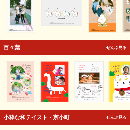
百々葉
ぜんぶ見る
小粋な和テイスト・京小町
ぜんぶ見る