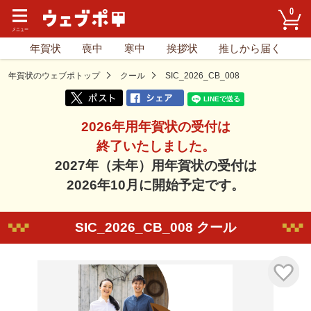
0
年賀状
喪中
寒中
挨拶状
推しから届く
年賀状のウェブポトップ
クール
SIC_2026_CB_008
2026年用年賀状の受付は
終了いたしました。
2027年（未年）用年賀状の受付は
2026年10月に開始予定です。
SIC_2026_CB_008 クール
気に入り