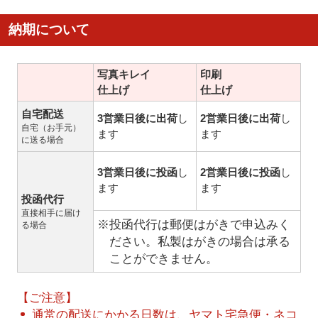
納期について
写真キレイ
印刷
仕上げ
仕上げ
自宅配送
3営業日後に出荷
し
2営業日後に出荷
し
自宅（お手元）
ます
ます
に送る場合
3営業日後に投函
し
2営業日後に投函
し
ます
ます
投函代行
直接相手に届け
※投函代行は郵便はがきで申込みく
る場合
ださい。私製はがきの場合は承る
ことができません。
【ご注意】
通常の配送にかかる日数は、ヤマト宅急便・ネコ