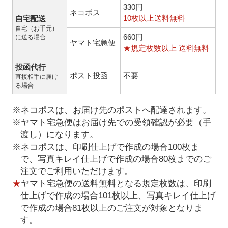
330円
ネコポス
10枚以上送料無料
自宅配送
自宅（お手元）
660円
に送る場合
ヤマト宅急便
★規定枚数以上 送料無料
投函代行
ポスト投函
不要
直接相手に届け
る場合
※ネコポスは、お届け先のポストへ配達されます。
※ヤマト宅急便はお届け先での受領確認が必要（手
渡し）になります。
※ネコポスは、印刷仕上げで作成の場合100枚ま
で、写真キレイ仕上げで作成の場合80枚までのご
注文でご利用いただけます。
★
ヤマト宅急便の送料無料となる規定枚数は、印刷
仕上げで作成の場合101枚以上、写真キレイ仕上げ
で作成の場合81枚以上のご注文が対象となりま
す。