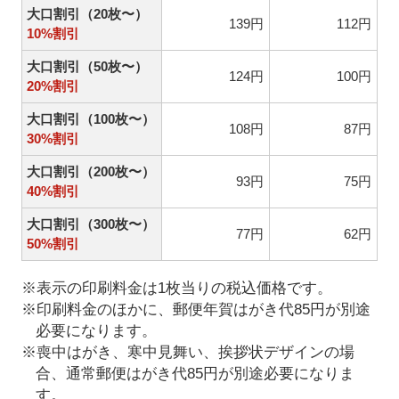
大口割引（20枚〜）
139円
112円
10%割引
大口割引（50枚〜）
124円
100円
20%割引
大口割引（100枚〜）
108円
87円
30%割引
大口割引（200枚〜）
93円
75円
40%割引
大口割引（300枚〜）
77円
62円
50%割引
※表示の印刷料金は1枚当りの税込価格です。
※印刷料金のほかに、郵便年賀はがき代85円が別途
必要になります。
※喪中はがき、寒中見舞い、挨拶状デザインの場
合、通常郵便はがき代85円が別途必要になりま
す。