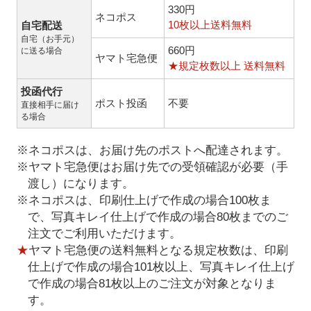
330円
ネコポス
10枚以上送料無料
自宅配送
自宅（お手元）
660円
に送る場合
ヤマト宅急便
★規定枚数以上 送料無料
投函代行
ポスト投函
不要
直接相手に届け
る場合
※ネコポスは、お届け先のポストへ配達されます。
※ヤマト宅急便はお届け先での受領確認が必要（手
渡し）になります。
※ネコポスは、印刷仕上げで作成の場合100枚ま
で、写真キレイ仕上げで作成の場合80枚までのご
注文でご利用いただけます。
★
ヤマト宅急便の送料無料となる規定枚数は、印刷
仕上げで作成の場合101枚以上、写真キレイ仕上げ
で作成の場合81枚以上のご注文が対象となりま
す。