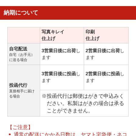
納期について
写真キレイ
印刷
仕上げ
仕上げ
自宅配送
3営業日後に出荷
し
2営業日後に出荷
し
自宅（お手元）
ます
ます
に送る場合
3営業日後に投函
し
2営業日後に投函
し
ます
ます
投函代行
直接相手に届け
※投函代行は郵便はがきで申込みく
る場合
ださい。私製はがきの場合は承る
ことができません。
【ご注意】
通常の配送にかかる日数は、ヤマト宅急便・ネコ