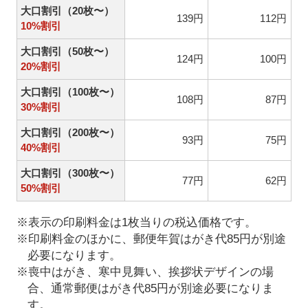
大口割引（20枚〜）
139円
112円
10%割引
大口割引（50枚〜）
124円
100円
20%割引
大口割引（100枚〜）
108円
87円
30%割引
大口割引（200枚〜）
93円
75円
40%割引
大口割引（300枚〜）
77円
62円
50%割引
※表示の印刷料金は1枚当りの税込価格です。
※印刷料金のほかに、郵便年賀はがき代85円が別途
必要になります。
※喪中はがき、寒中見舞い、挨拶状デザインの場
合、通常郵便はがき代85円が別途必要になりま
す。