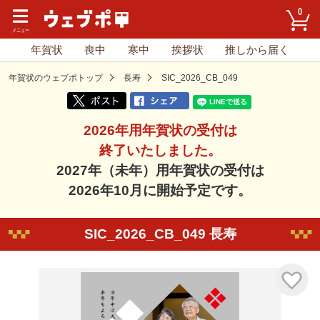
0
年賀状
喪中
寒中
挨拶状
推しから届く
年賀状のウェブポトップ
長寿
SIC_2026_CB_049
2026年用年賀状の受付は
終了いたしました。
2027年（未年）用年賀状の受付は
2026年10月に開始予定です。
SIC_2026_CB_049 長寿
気に入り