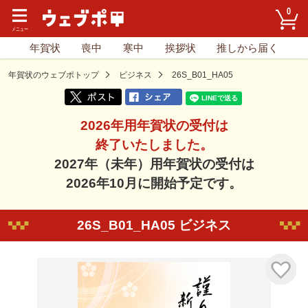
0
年賀状
喪中
寒中
挨拶状
推しから届く
年賀状のウェブポトップ
ビジネス
26S_B01_HA05
2026年用年賀状の受付は
終了いたしました。
2027年（未年）用年賀状の受付は
2026年10月に開始予定です。
26S_B01_HA05 ビジネス
気に入り