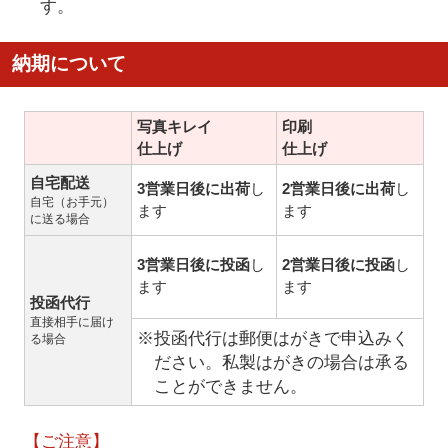
す。
納期について
写真キレイ
印刷
仕上げ
仕上げ
自宅配送
3営業日後に出荷
し
2営業日後に出荷
し
自宅（お手元）
ます
ます
に送る場合
3営業日後に投函
し
2営業日後に投函
し
ます
ます
投函代行
直接相手に届け
※投函代行は郵便はがきで申込みく
る場合
ださい。私製はがきの場合は承る
ことができません。
【ご注意】