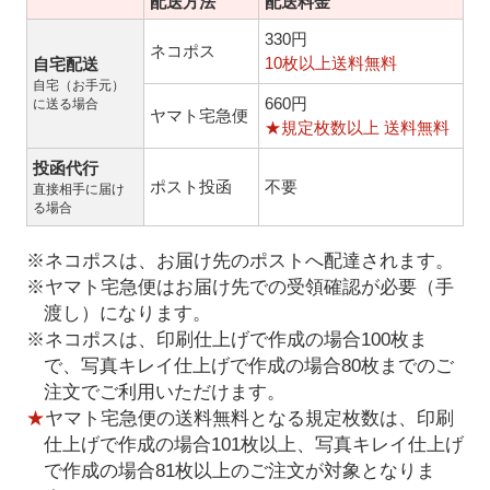
配送方法
配送料金
330円
ネコポス
10枚以上送料無料
自宅配送
自宅（お手元）
660円
に送る場合
ヤマト宅急便
★規定枚数以上 送料無料
投函代行
ポスト投函
不要
直接相手に届け
る場合
※ネコポスは、お届け先のポストへ配達されます。
※ヤマト宅急便はお届け先での受領確認が必要（手
渡し）になります。
※ネコポスは、印刷仕上げで作成の場合100枚ま
で、写真キレイ仕上げで作成の場合80枚までのご
注文でご利用いただけます。
★
ヤマト宅急便の送料無料となる規定枚数は、印刷
仕上げで作成の場合101枚以上、写真キレイ仕上げ
で作成の場合81枚以上のご注文が対象となりま