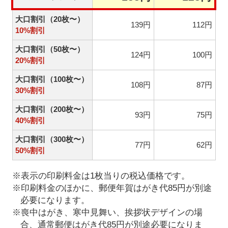
大口割引（20枚〜）
139円
112円
10%割引
大口割引（50枚〜）
124円
100円
20%割引
大口割引（100枚〜）
108円
87円
30%割引
大口割引（200枚〜）
93円
75円
40%割引
大口割引（300枚〜）
77円
62円
50%割引
※表示の印刷料金は1枚当りの税込価格です。
※印刷料金のほかに、郵便年賀はがき代85円が別途
必要になります。
※喪中はがき、寒中見舞い、挨拶状デザインの場
合、通常郵便はがき代85円が別途必要になりま