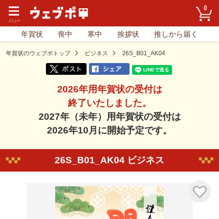
0
年賀状
喪中
寒中
挨拶状
推しから届く
年賀状のウェブポトップ
ビジネス
26S_B01_AK04
2026年用年賀状の受付は
終了いたしました。
2027年（未年）用年賀状の受付は
2026年10月に開始予定です。
26S_B01_AK04 ビジネス
気に入り