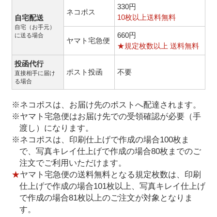
330円
ネコポス
10枚以上送料無料
自宅配送
自宅（お手元）
660円
に送る場合
ヤマト宅急便
★規定枚数以上 送料無料
投函代行
ポスト投函
不要
直接相手に届け
る場合
※ネコポスは、お届け先のポストへ配達されます。
※ヤマト宅急便はお届け先での受領確認が必要（手
渡し）になります。
※ネコポスは、印刷仕上げで作成の場合100枚ま
で、写真キレイ仕上げで作成の場合80枚までのご
注文でご利用いただけます。
★
ヤマト宅急便の送料無料となる規定枚数は、印刷
仕上げで作成の場合101枚以上、写真キレイ仕上げ
で作成の場合81枚以上のご注文が対象となりま
す。