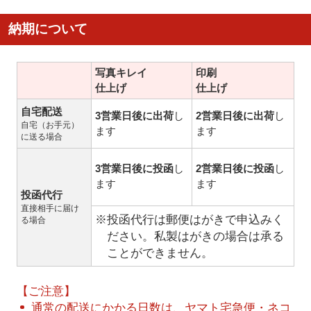
納期について
写真キレイ
印刷
仕上げ
仕上げ
自宅配送
3営業日後に出荷
し
2営業日後に出荷
し
自宅（お手元）
ます
ます
に送る場合
3営業日後に投函
し
2営業日後に投函
し
ます
ます
投函代行
直接相手に届け
※投函代行は郵便はがきで申込みく
る場合
ださい。私製はがきの場合は承る
ことができません。
【ご注意】
通常の配送にかかる日数は、ヤマト宅急便・ネコ