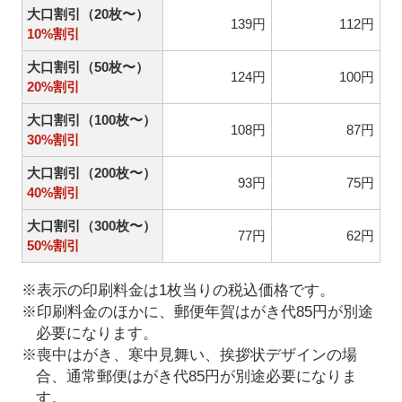
大口割引（20枚〜）
139円
112円
10%割引
大口割引（50枚〜）
124円
100円
20%割引
大口割引（100枚〜）
108円
87円
30%割引
大口割引（200枚〜）
93円
75円
40%割引
大口割引（300枚〜）
77円
62円
50%割引
※表示の印刷料金は1枚当りの税込価格です。
※印刷料金のほかに、郵便年賀はがき代85円が別途
必要になります。
※喪中はがき、寒中見舞い、挨拶状デザインの場
合、通常郵便はがき代85円が別途必要になりま
す。