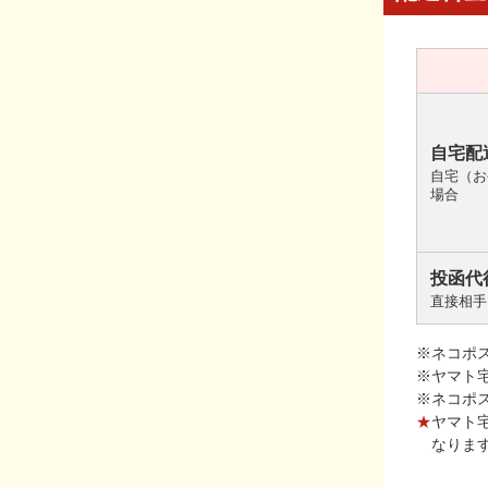
自宅配
自宅（お
場合
投函代
直接相手
※ネコポ
※ヤマト
※ネコポ
★
ヤマト
なりま