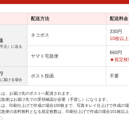
配送方法
配送料金
330円
ネコポス
10枚以
送
手元）に送る
660円
ヤマト宅急便
★規定枚
行
ポスト投函
不要
に届ける場合
スは、お届け先のポストへ配達されます。
宅急便はお届け先での受領確認が必要（手渡し）になります。
スは、印刷仕上げで作成の場合100枚まで、写真キレイ仕上げで作成の場
宅急便の送料無料となる規定枚数は、印刷仕上げで作成の場合101枚以
す。