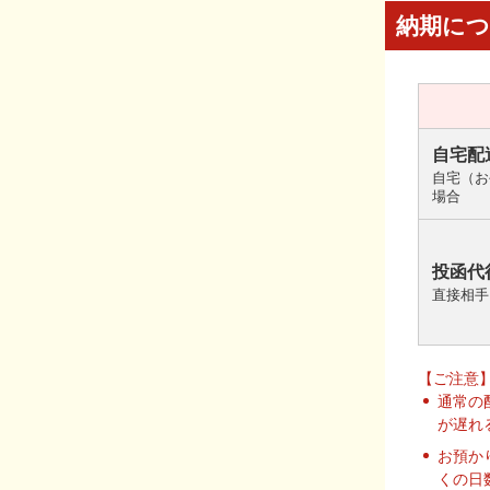
納期に
自宅配
自宅（お
場合
投函代
直接相手
【ご注意
通常の
が遅れ
お預か
くの日