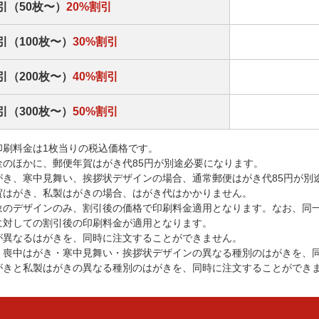
引（50枚〜）
20%割引
引（100枚〜）
30%割引
引（200枚〜）
40%割引
引（300枚〜）
50%割引
印刷料金は1枚当りの税込価格です。
金のほかに、郵便年賀はがき代85円が別途必要になります。
がき、寒中見舞い、挨拶状デザインの場合、通常郵便はがき代85円が別
賀はがき、私製はがきの場合、はがき代はかかりません。
象のデザインのみ、割引後の価格で印刷料金適用となります。なお、同
に対しての割引後の印刷料金が適用となります。
が異なるはがきを、同時に注文することができません。
・喪中はがき・寒中見舞い・挨拶状デザインの異なる種別のはがきを、
がきと私製はがきの異なる種別のはがきを、同時に注文することができ