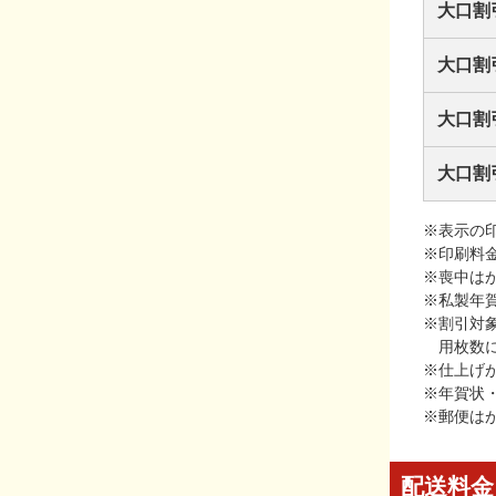
大口割
大口割
大口割
大口割
※表示の
※印刷料
※喪中は
※私製年
※割引対
用枚数
※仕上げ
※年賀状
※郵便は
配送料金