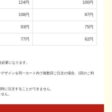
124円
100円
108円
87円
93円
75円
77円
62円
途必要になります。
一デザインを同一カート内で複数回ご注文の場合、1回のご利
同時に注文することができません。
ません。