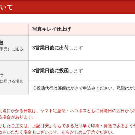
ついて
写真キレイ
仕上げ
送
3営業日後に出荷
します
手元）に送る
3営業日後に投函
します
行
に届ける場合
※投函代行は郵便はがきで申込みください。私製はが
】
配送にかかる日数は、ヤマト宅急便・ネコポスともに発送日の翌日から
る場合があります。
りしたご注文は、上記目安よりもできるだけ早く印刷・発送できるよう
数をいただく場合もございます。あらかじめご了承ください。