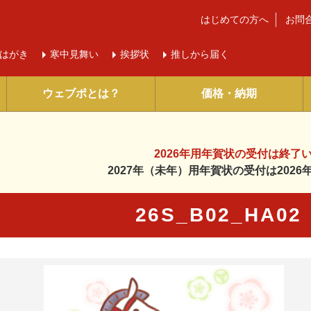
はじめての方へ
お問
はがき
寒中
見舞い
挨拶状
推しから届く
ウェブポとは？
価格・納期
2026年用年賀状の受付は
終了
2027年（未年）用年賀状の受付は
202
26S_B02_HA0
に入り