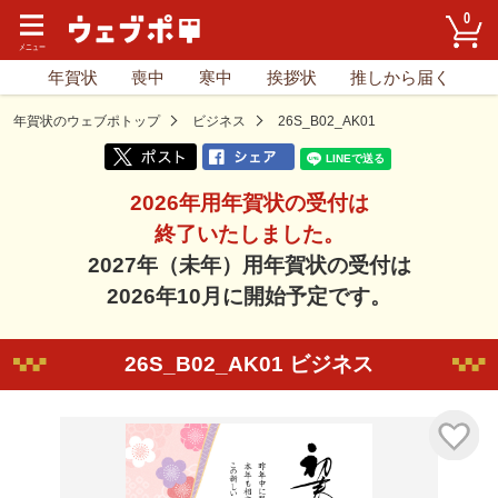
0
年賀状
喪中
寒中
挨拶状
推しから届く
年賀状のウェブポトップ
ビジネス
26S_B02_AK01
2026年用年賀状の受付は
終了いたしました。
2027年（未年）用年賀状の受付は
2026年10月に開始予定です。
26S_B02_AK01 ビジネス
気に入り