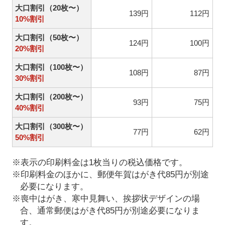
大口割引（20枚〜）
139円
112円
10%割引
大口割引（50枚〜）
124円
100円
20%割引
大口割引（100枚〜）
108円
87円
30%割引
大口割引（200枚〜）
93円
75円
40%割引
大口割引（300枚〜）
77円
62円
50%割引
※表示の印刷料金は1枚当りの税込価格です。
※印刷料金のほかに、郵便年賀はがき代85円が別途
必要になります。
※喪中はがき、寒中見舞い、挨拶状デザインの場
合、通常郵便はがき代85円が別途必要になりま
す。