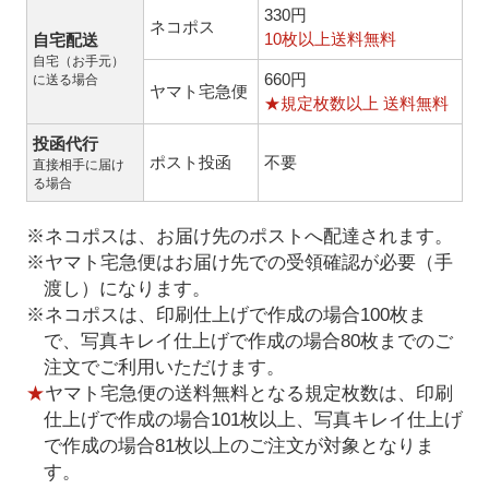
330円
ネコポス
10枚以上送料無料
自宅配送
自宅（お手元）
660円
に送る場合
ヤマト宅急便
★規定枚数以上 送料無料
投函代行
ポスト投函
不要
直接相手に届け
る場合
※ネコポスは、お届け先のポストへ配達されます。
※ヤマト宅急便はお届け先での受領確認が必要（手
渡し）になります。
※ネコポスは、印刷仕上げで作成の場合100枚ま
で、写真キレイ仕上げで作成の場合80枚までのご
注文でご利用いただけます。
★
ヤマト宅急便の送料無料となる規定枚数は、印刷
仕上げで作成の場合101枚以上、写真キレイ仕上げ
で作成の場合81枚以上のご注文が対象となりま
す。