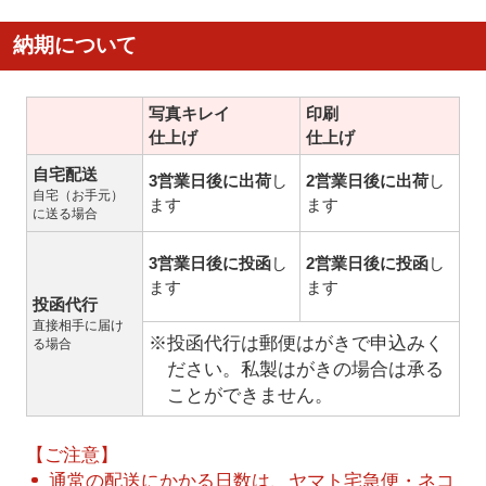
納期について
写真キレイ
印刷
仕上げ
仕上げ
自宅配送
3営業日後に出荷
し
2営業日後に出荷
し
自宅（お手元）
ます
ます
に送る場合
3営業日後に投函
し
2営業日後に投函
し
ます
ます
投函代行
直接相手に届け
※投函代行は郵便はがきで申込みく
る場合
ださい。私製はがきの場合は承る
ことができません。
【ご注意】
通常の配送にかかる日数は、ヤマト宅急便・ネコ