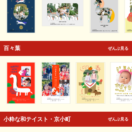
百々葉
ぜんぶ見る
小粋な和テイスト・京小町
ぜんぶ見る