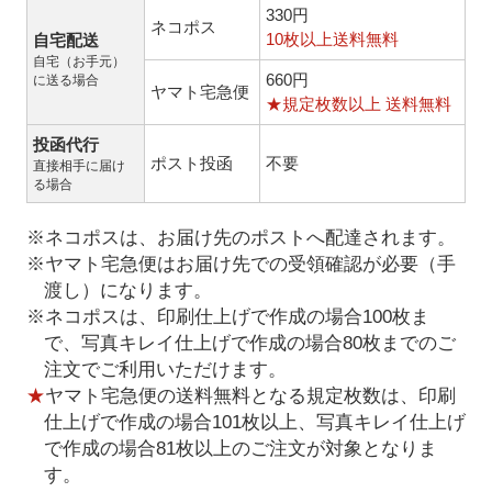
330円
ネコポス
10枚以上送料無料
自宅配送
自宅（お手元）
660円
に送る場合
ヤマト宅急便
★規定枚数以上 送料無料
投函代行
ポスト投函
不要
直接相手に届け
る場合
※ネコポスは、お届け先のポストへ配達されます。
※ヤマト宅急便はお届け先での受領確認が必要（手
渡し）になります。
※ネコポスは、印刷仕上げで作成の場合100枚ま
で、写真キレイ仕上げで作成の場合80枚までのご
注文でご利用いただけます。
★
ヤマト宅急便の送料無料となる規定枚数は、印刷
仕上げで作成の場合101枚以上、写真キレイ仕上げ
で作成の場合81枚以上のご注文が対象となりま
す。