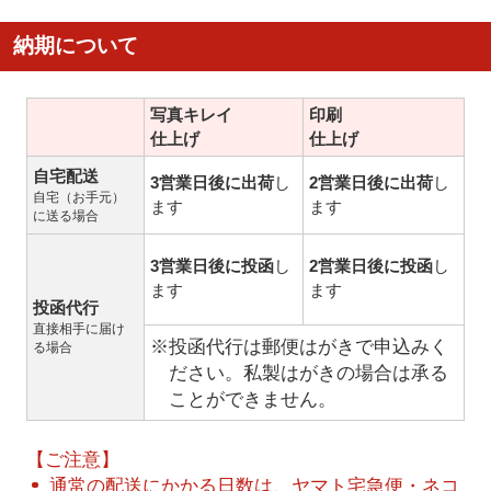
納期について
写真キレイ
印刷
仕上げ
仕上げ
自宅配送
3営業日後に出荷
し
2営業日後に出荷
し
自宅（お手元）
ます
ます
に送る場合
3営業日後に投函
し
2営業日後に投函
し
ます
ます
投函代行
直接相手に届け
※投函代行は郵便はがきで申込みく
る場合
ださい。私製はがきの場合は承る
ことができません。
【ご注意】
通常の配送にかかる日数は、ヤマト宅急便・ネコ