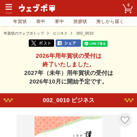
0
年賀状
喪中
寒中
挨拶状
推しから届く
年賀状のウェブポトップ
ビジネス
002_0010
2026年用年賀状の受付は
終了いたしました。
2027年（未年）用年賀状の受付は
2026年10月に開始予定です。
002_0010 ビジネス
気に入り