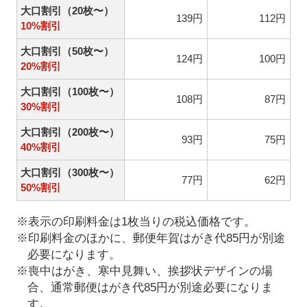
大口割引（20枚〜）
139円
112円
10%割引
大口割引（50枚〜）
124円
100円
20%割引
大口割引（100枚〜）
108円
87円
30%割引
大口割引（200枚〜）
93円
75円
40%割引
大口割引（300枚〜）
77円
62円
50%割引
※表示の印刷料金は1枚当りの税込価格です。
※印刷料金のほかに、郵便年賀はがき代85円が別途
必要になります。
※喪中はがき、寒中見舞い、挨拶状デザインの場
合、通常郵便はがき代85円が別途必要になりま
す。