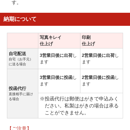
す。
納期について
写真キレイ
印刷
仕上げ
仕上げ
自宅配送
3営業日後に出荷
し
2営業日後に出荷
し
自宅（お手元）
ます
ます
に送る場合
3営業日後に投函
し
2営業日後に投函
し
ます
ます
投函代行
直接相手に届け
※投函代行は郵便はがきで申込みく
る場合
ださい。私製はがきの場合は承る
ことができません。
【ご注意】