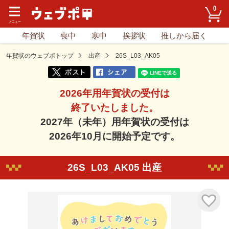
0
年賀状
喪中
寒中
挨拶状
推しから届く
年賀状のウェブポトップ
出産
26S_L03_AK05
2026年用年賀状の受付は
終了いたしました。
2027年（未年）用年賀状の受付は
2026年10月に開始予定です。
26S_L03_AK05 出産
気に入り