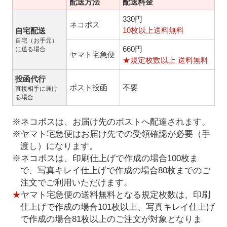
配送方法
配送料金
330円
ネコポス
10枚以上送料無料
自宅配送
自宅（お手元）
660円
に送る場合
ヤマト宅急便
★規定枚数以上 送料無料
投函代行
ポスト投函
不要
直接相手に届け
る場合
※ネコポスは、お届け先のポストへ配達されます。
※ヤマト宅急便はお届け先での受領確認が必要（手
渡し）になります。
※ネコポスは、印刷仕上げで作成の場合100枚ま
で、写真キレイ仕上げで作成の場合80枚までのご
注文でご利用いただけます。
★
ヤマト宅急便の送料無料となる規定枚数は、印刷
仕上げで作成の場合101枚以上、写真キレイ仕上げ
で作成の場合81枚以上のご注文が対象となりま