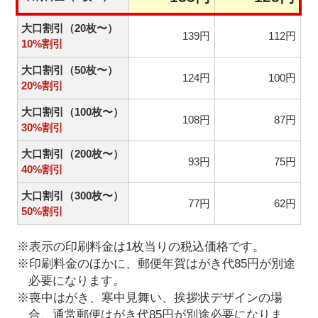
大口割引（20枚〜）
139円
112円
10%割引
大口割引（50枚〜）
124円
100円
20%割引
大口割引（100枚〜）
108円
87円
30%割引
大口割引（200枚〜）
93円
75円
40%割引
大口割引（300枚〜）
77円
62円
50%割引
※表示の印刷料金は1枚当りの税込価格です。
※印刷料金のほかに、郵便年賀はがき代85円が別途
必要になります。
※喪中はがき、寒中見舞い、挨拶状デザインの場
合、通常郵便はがき代85円が別途必要になりま