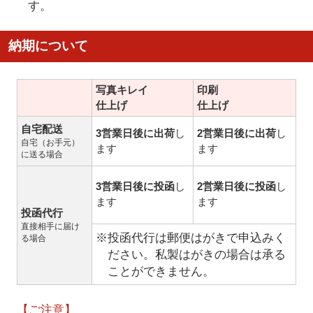
す。
納期について
写真キレイ
印刷
仕上げ
仕上げ
自宅配送
3営業日後に出荷
し
2営業日後に出荷
し
自宅（お手元）
ます
ます
に送る場合
3営業日後に投函
し
2営業日後に投函
し
ます
ます
投函代行
直接相手に届け
※投函代行は郵便はがきで申込みく
る場合
ださい。私製はがきの場合は承る
ことができません。
【ご注意】