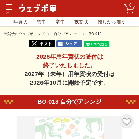
0
年賀状
喪中
寒中
挨拶状
推しから届く
年賀状のウェブポトップ
自分でアレンジ
BO-013
2026年用年賀状の受付は
終了いたしました。
2027年（未年）用年賀状の受付は
2026年10月に開始予定です。
BO-013 自分でアレンジ
気に入り