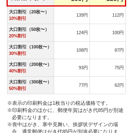
大口割引（20枚〜）
139円
112円
10%割引
大口割引（50枚〜）
124円
100円
20%割引
大口割引（100枚〜）
108円
87円
30%割引
大口割引（200枚〜）
93円
75円
40%割引
大口割引（300枚〜）
77円
62円
50%割引
※表示の印刷料金は1枚当りの税込価格です。
※印刷料金のほかに、郵便年賀はがき代85円が別途
必要になります。
※喪中はがき、寒中見舞い、挨拶状デザインの場
合、通常郵便はがき代85円が別途必要になりま