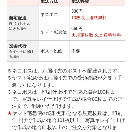
配送方法
配送料金
330円
ネコポス
10枚以上送料無料
自宅配送
自宅（お手元）
660円
に送る場合
ヤマト宅急便
★規定枚数以上 送料無料
投函代行
ポスト投函
不要
直接相手に届け
る場合
※ネコポスは、お届け先のポストへ配達されます。
※ヤマト宅急便はお届け先での受領確認が必要（手
渡し）になります。
※ネコポスは、印刷仕上げで作成の場合100枚ま
で、写真キレイ仕上げで作成の場合80枚までのご
注文でご利用いただけます。
★
ヤマト宅急便の送料無料となる規定枚数は、印刷
仕上げで作成の場合101枚以上、写真キレイ仕上げ
で作成の場合81枚以上のご注文が対象となりま