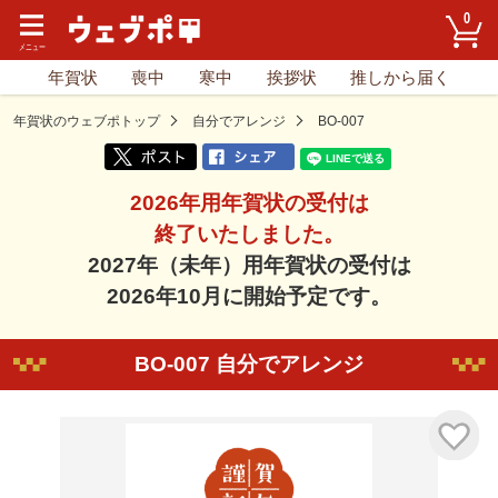
0
年賀状
喪中
寒中
挨拶状
推しから届く
年賀状のウェブポトップ
自分でアレンジ
BO-007
2026年用年賀状の受付は
終了いたしました。
2027年（未年）用年賀状の受付は
2026年10月に開始予定です。
BO-007 自分でアレンジ
気に入り