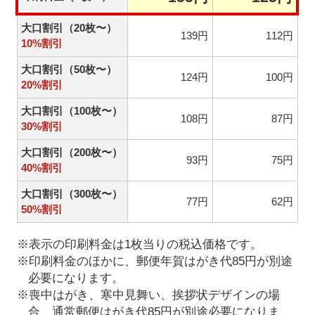
大口割引（20枚〜）
139円
112円
10%割引
大口割引（50枚〜）
124円
100円
20%割引
大口割引（100枚〜）
108円
87円
30%割引
大口割引（200枚〜）
93円
75円
40%割引
大口割引（300枚〜）
77円
62円
50%割引
※表示の印刷料金は1枚当りの税込価格です。
※印刷料金のほかに、郵便年賀はがき代85円が別途
必要になります。
※喪中はがき、寒中見舞い、挨拶状デザインの場
合、通常郵便はがき代85円が別途必要になりま