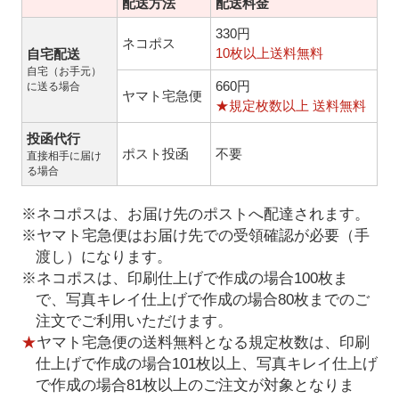
配送方法
配送料金
330円
ネコポス
10枚以上送料無料
自宅配送
自宅（お手元）
660円
に送る場合
ヤマト宅急便
★規定枚数以上 送料無料
投函代行
ポスト投函
不要
直接相手に届け
る場合
※ネコポスは、お届け先のポストへ配達されます。
※ヤマト宅急便はお届け先での受領確認が必要（手
渡し）になります。
※ネコポスは、印刷仕上げで作成の場合100枚ま
で、写真キレイ仕上げで作成の場合80枚までのご
注文でご利用いただけます。
★
ヤマト宅急便の送料無料となる規定枚数は、印刷
仕上げで作成の場合101枚以上、写真キレイ仕上げ
で作成の場合81枚以上のご注文が対象となりま