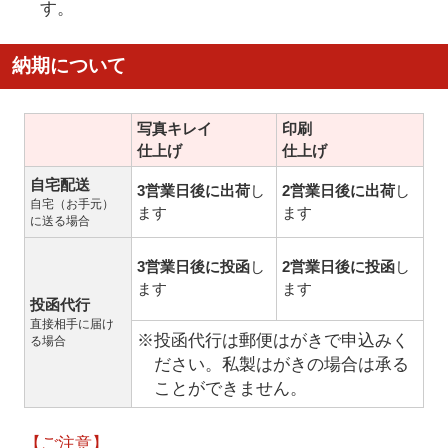
す。
納期について
写真キレイ
印刷
仕上げ
仕上げ
自宅配送
3営業日後に出荷
し
2営業日後に出荷
し
自宅（お手元）
ます
ます
に送る場合
3営業日後に投函
し
2営業日後に投函
し
ます
ます
投函代行
直接相手に届け
※投函代行は郵便はがきで申込みく
る場合
ださい。私製はがきの場合は承る
ことができません。
【ご注意】