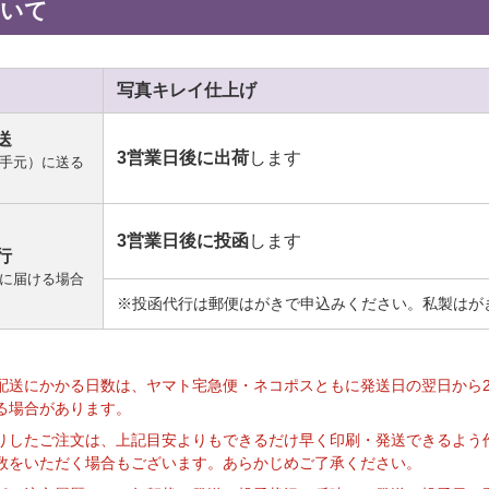
ついて
写真キレイ
仕上げ
送
3営業日後に出荷
します
手元）に送る
3営業日後に投函
します
行
に届ける場合
※投函代行は郵便はがきで申込みください。私製はが
】
配送にかかる日数は、ヤマト宅急便・ネコポスともに発送日の翌日から
る場合があります。
りしたご注文は、上記目安よりもできるだけ早く印刷・発送できるよう
数をいただく場合もございます。あらかじめご了承ください。