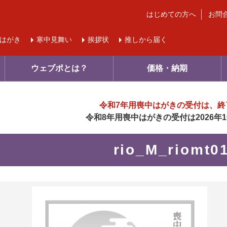
はじめての方へ
お問
はがき
寒中
見舞い
挨拶状
推しから届く
ウェブポとは？
価格・納期
令和7年用喪中はがきの受付は、
終
令和8年用喪中はがきの受付は
2026
rio_M_riomt
に入り