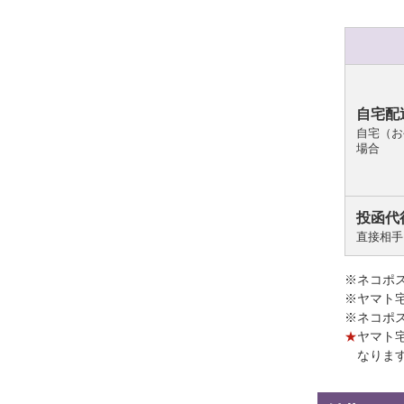
自宅配
自宅（お
場合
投函代
直接相手
※ネコポ
※ヤマト
※ネコポ
★
ヤマト
なりま