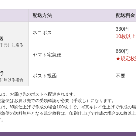
配送方法
配送料金
330円
ネコポス
10枚以
送
手元）に送る
660円
ヤマト宅急便
★規定枚
行
ポスト投函
不要
に届ける場合
スは、お届け先のポストへ配達されます。
宅急便はお届け先での受領確認が必要（手渡し）になります。
スは、印刷仕上げで作成の場合100枚まで、写真キレイ仕上げで作成の場
宅急便の送料無料となる規定枚数は、印刷仕上げで作成の場合101枚以
す。