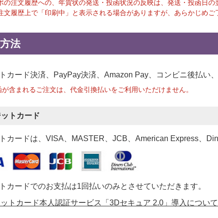
ポの注文履歴への、年賀状の発送・投函状況の反映は、発送・投函日の
注文履歴上で「印刷中」と表示される場合がありますが、あらかじめご
方法
トカード決済、PayPay決済
、Amazon Pay、コンビニ後払
函が含まれるご注文は、代金引換払いをご利用いただけません。
ジットカード
カードは、VISA、MASTER、JCB、American Express、Di
トカードでのお支払は1回払いのみとさせていただきます。
ットカード本人認証サービス「3Dセキュア 2.0」導入について