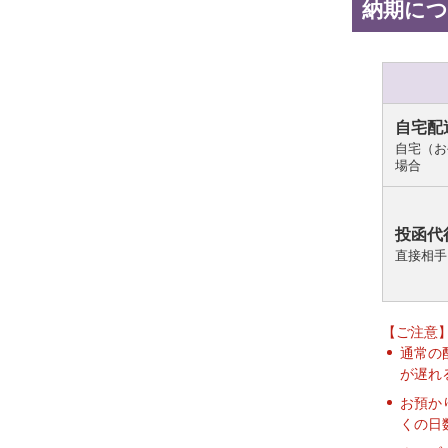
納期に
自宅配
自宅（お
場合
投函代
直接相手
【ご注意
通常の
が遅れ
お預か
くの日