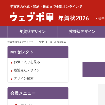
年賀状の作成・印刷・投函まで全部オンラインで
喪中
年賀状デザイン
挨拶状デザイン
年賀状のウェブポトップ
喪中
rio_M_riomt018
MYセレクト
お気に入りを見る
最近見たデザイン
デザイン検索
お気
会員メニュー