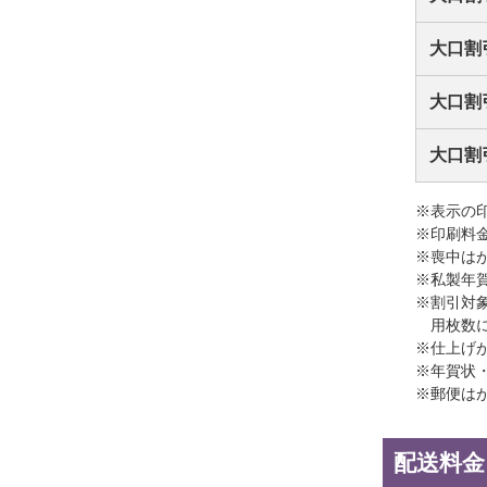
大口割
大口割
大口割
※表示の
※印刷料
※喪中は
※私製年
※割引対
用枚数
※仕上げ
※年賀状
※郵便は
配送料金